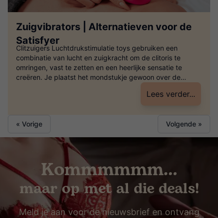
Zuigvibrators | Alternatieven voor de
Satisfyer
Clitzuigers Luchtdrukstimulatie toys gebruiken een
combinatie van lucht en zuigkracht om de clitoris te
omringen, vast te zetten en een heerlijke sensatie te
creëren. Je plaatst het mondstukje gewoon over de
clitoris en BAM, het speeltje doet al het werk voor je. In
Lees verder...
tegenstelling tot vibrators die zijn ontworpen om het
oppervlak van de clitoris […]
« Vorige
Volgende »
Kommmmmm…
maar op met al die deals!
Meld je aan voor de nieuwsbrief en ontvang