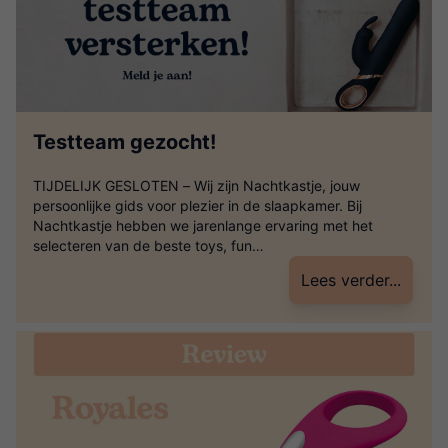
Testteam gezocht!
TIJDELIJK GESLOTEN – Wij zijn Nachtkastje, jouw
persoonlijke gids voor plezier in de slaapkamer. Bij
Nachtkastje hebben we jarenlange ervaring met het
selecteren van de beste toys, fun
artikelen, spellen, lingerie en drogisterij artikelen.
Lees verder...
Ons team van (s)experts maakt een exclusieve selectie,
zodat je geen keuzestress hebt bij het vinden van de
beste toys. Wij zijn op zoek naar een testteam. Natuurlijk
vindt iedereen het fijn om een […]