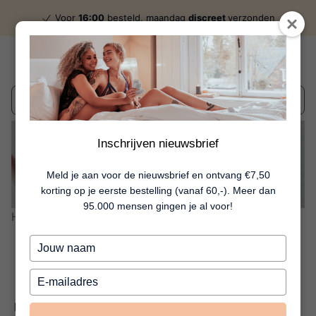
Voor
16:00
besteld, maandag
discreet
verzonden
Wat zoek je?
Inschrijven nieuwsbrief
inspirerend én adviserend
Meld je aan voor de nieuwsbrief en ontvang €7,50
korting op je eerste bestelling (vanaf 60,-). Meer dan
95.000 mensen gingen je al voor!
Home
Blog
Blog
Blog
Typ
je
naam
Typ
in
je
Blog (43)
Geen categorie (0)
Review (85)
Tips (2)
e-