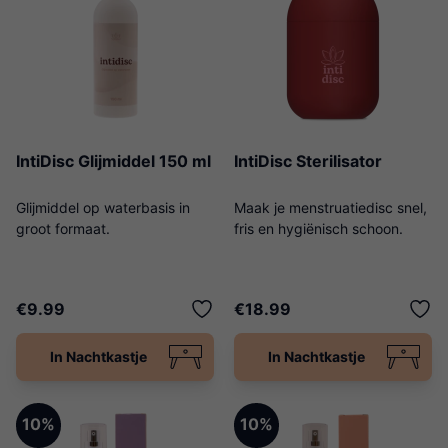
IntiDisc Glijmiddel 150 ml
IntiDisc Sterilisator
Glijmiddel op waterbasis in
Maak je menstruatiedisc snel,
groot formaat.
fris en hygiënisch schoon.
€9.99
€18.99
In Nachtkastje
In Nachtkastje
10%
10%