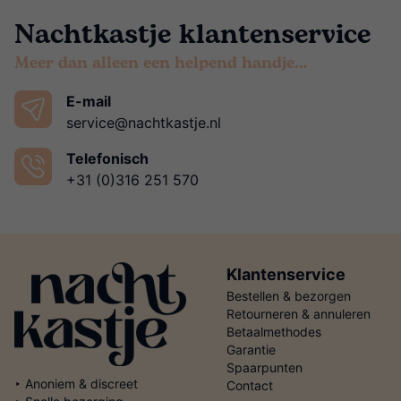
Nachtkastje klantenservice
Meer dan alleen een helpend handje…
E-mail
service@nachtkastje.nl
Telefonisch
+31 (0)316 251 570
Klantenservice
Bestellen & bezorgen
Retourneren & annuleren
Betaalmethodes
Garantie
Spaarpunten
‣ Anoniem & discreet
Contact