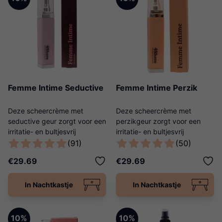
Femme Intime Seductive
Femme Intime Perzik
Deze scheercrème met
Deze scheercrème met
seductive geur zorgt voor een
perzikgeur zorgt voor een
irritatie- en bultjesvrij
irritatie- en bultjesvrij
scheerresultaat.
scheerresultaat.
(91)
(50)
€29.69
€29.69
In Nachtkastje
In Nachtkastje
10%
10%