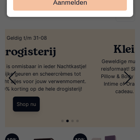
Aanmelden
mailadres
in
Geldig t/m 31-08
Drogisterij
Onze drogisterij is onmisbaar in ieder Nachtkastje!
Van overheerlijke geuren en scheercrèmes tot
glijmiddelen: echt alles voor jouw verwenmoment.
Ontvang nu 10% korting op de hele drogisterij!
Shop nu