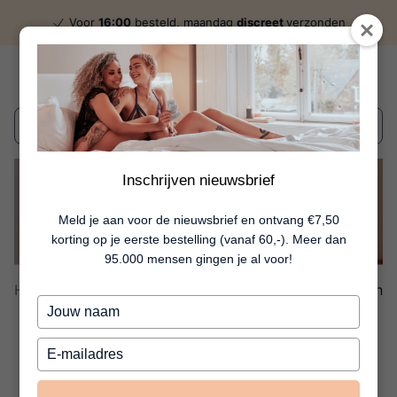
Voor
16:00
besteld, maandag
discreet
verzonden
Wat zoek je?
Inschrijven nieuwsbrief
Meld je aan voor de nieuwsbrief en ontvang €7,50
korting op je eerste bestelling (vanaf 60,-). Meer dan
95.000 mensen gingen je al voor!
Home
Drogisterij voor haar
15 Artikelen
Typ
Drogisterij voor
je
naam
Typ
haar
in
je
e-