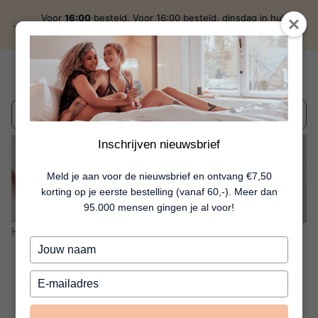
Voor
16:00
besteld, Voor 16:00 besteld, dinsdag in huis
discreet
verzonden
Wat zoek je?
Inschrijven nieuwsbrief
inspirerend én adviserend
Meld je aan voor de nieuwsbrief en ontvang €7,50
korting op je eerste bestelling (vanaf 60,-). Meer dan
95.000 mensen gingen je al voor!
Home
Blog
Vagina Trainen Zo Doe Je Dat
Typ
Vagina trainen?
je
naam
Typ
Zo doe je dat!
in
je
e-