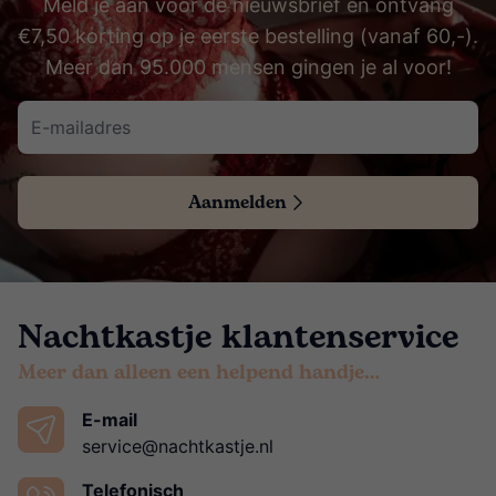
Meld je aan voor de nieuwsbrief en ontvang
€7,50 korting op je eerste bestelling (vanaf 60,-).
Meer dan 95.000 mensen gingen je al voor!
Aanmelden
Nachtkastje klantenservice
Meer dan alleen een helpend handje…
E-mail
service@nachtkastje.nl
Telefonisch