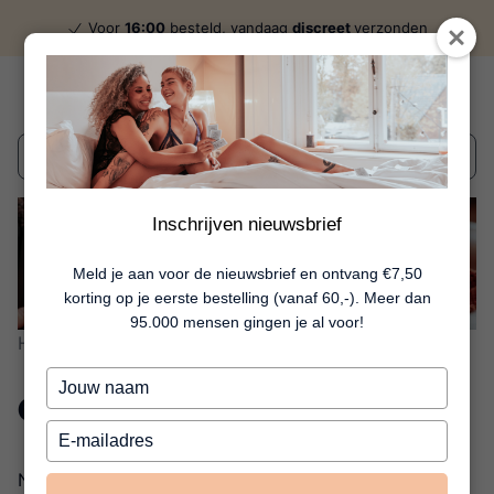
Voor
16:00
besteld, vandaag
discreet
verzonden
Wat zoek je?
Inschrijven nieuwsbrief
Meld je aan voor de nieuwsbrief en ontvang €7,50
korting op je eerste bestelling (vanaf 60,-). Meer dan
95.000 mensen gingen je al voor!
Home
Over Nachtkastje
Typ
Over Nachtkastje
je
naam
Typ
in
je
Nachtkastje is gestart in 2012, met toen al jarenlange
e-