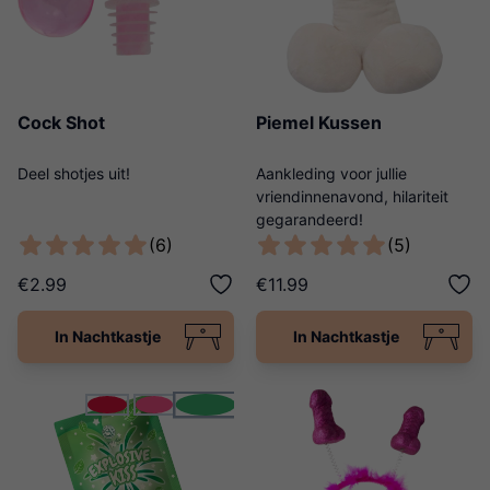
Cock Shot
Piemel Kussen
Deel shotjes uit!
Aankleding voor jullie
vriendinnenavond, hilariteit
gegarandeerd!
(6)
(5)
€2.99
€11.99
In Nachtkastje
In Nachtkastje
groen
rood
roze