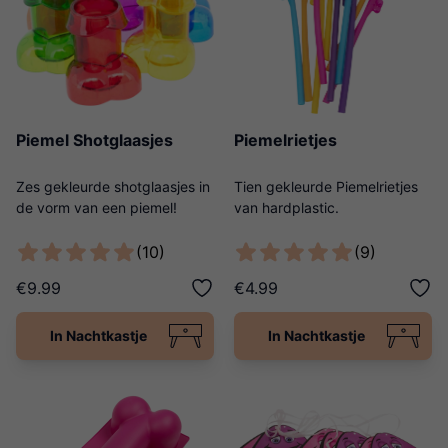
Piemel Shotglaasjes
Piemelrietjes
Zes gekleurde shotglaasjes in
Tien gekleurde Piemelrietjes
de vorm van een piemel!
van hardplastic.
(10)
(9)
€9.99
€4.99
In Nachtkastje
In Nachtkastje