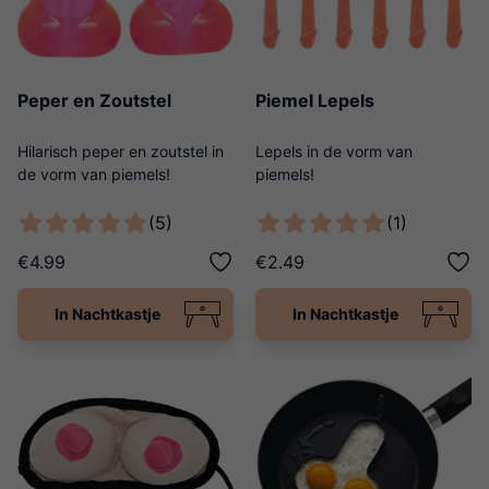
Peper en Zoutstel
Piemel Lepels
Hilarisch peper en zoutstel in
Lepels in de vorm van
de vorm van piemels!
piemels!
(5)
(1)
€4.99
€2.49
In Nachtkastje
In Nachtkastje