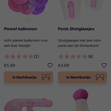
Piemel ballonnen
Penis Shotglaasjes
Acht piemel ballonnen voor
Shotglaasjes met een mini-
een leuk feestje!
penis aan de binnenkant!
(2)
(8)
€5.99
€3.99
In Nachtkastje
In Nachtkastje