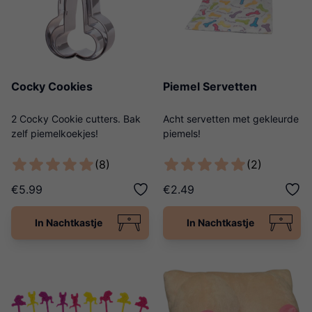
Cocky Cookies
Piemel Servetten
2 Cocky Cookie cutters. Bak
Acht servetten met gekleurde
zelf piemelkoekjes!
piemels!
(8)
(2)
€5.99
€2.49
In Nachtkastje
In Nachtkastje