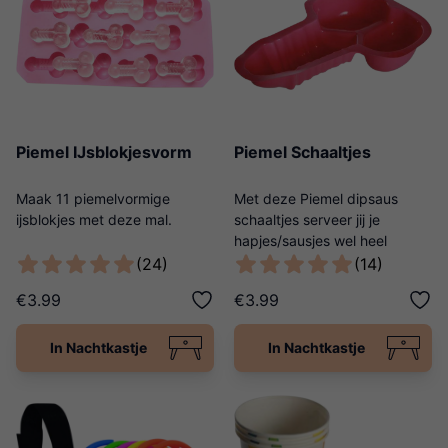
Piemel IJsblokjesvorm
Piemel Schaaltjes
Maak 11 piemelvormige
Met deze Piemel dipsaus
ijsblokjes met deze mal.
schaaltjes serveer jij je
hapjes/sausjes wel heel
origineel!
(24)
(14)
€3.99
€3.99
In Nachtkastje
In Nachtkastje