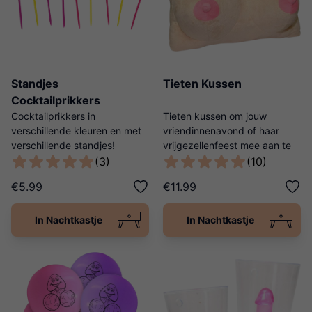
Standjes
Tieten Kussen
Cocktailprikkers
Cocktailprikkers in
Tieten kussen om jouw
verschillende kleuren en met
vriendinnenavond of haar
verschillende standjes!
vrijgezellenfeest mee aan te
kleden.
(3)
(10)
€5.99
€11.99
In Nachtkastje
In Nachtkastje