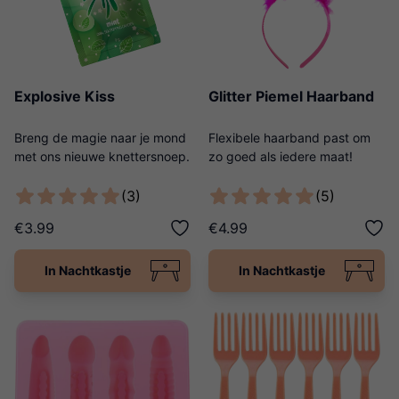
Explosive Kiss
Glitter Piemel Haarband
Breng de magie naar je mond
Flexibele haarband past om
met ons nieuwe knettersnoep.
zo goed als iedere maat!
(3)
(5)
€3.99
€4.99
In Nachtkastje
In Nachtkastje