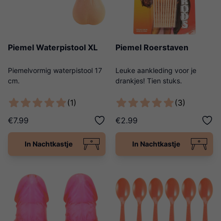
Piemel Waterpistool XL
Piemel Roerstaven
Piemelvormig waterpistool 17
Leuke aankleding voor je
cm.
drankjes! Tien stuks.
(1)
(3)
€7.99
€2.99
In Nachtkastje
In Nachtkastje