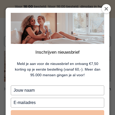
Voor
16:00
besteld, Voor 16:00 besteld, dinsdag in huis
discreet
verzonden
Wat zoek je?
Inschrijven nieuwsbrief
Meld je aan voor de nieuwsbrief en ontvang €7,50
korting op je eerste bestelling (vanaf 60,-). Meer dan
95.000 mensen gingen je al voor!
Typ
Home
Fun
97 Artikelen
je
Fun
naam
Typ
in
je
e-