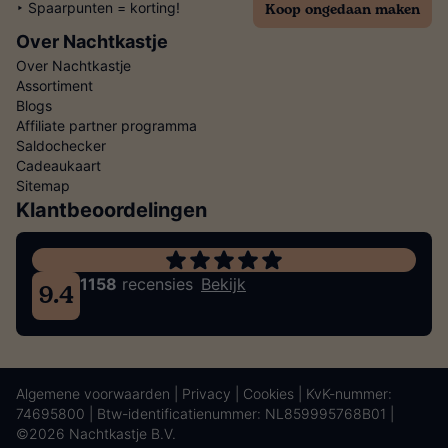
Koop ongedaan maken
‣ Spaarpunten = korting!
Over Nachtkastje
Over Nachtkastje
Assortiment
Blogs
Affiliate partner programma
Saldochecker
Cadeaukaart
Sitemap
Klantbeoordelingen
1158
recensies
Bekijk
9.4
Algemene voorwaarden
|
Privacy
|
Cookies
| KvK-nummer:
74695800 | Btw-identificatienummer: NL859995768B01 |
©2026 Nachtkastje B.V.