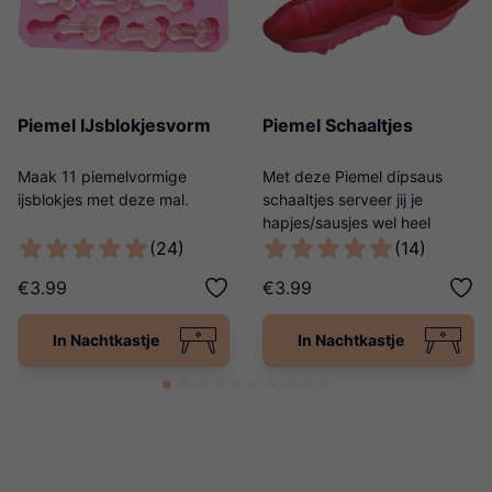
Piemel IJsblokjesvorm
Piemel Schaaltjes
Maak 11 piemelvormige
Met deze Piemel dipsaus
ijsblokjes met deze mal.
schaaltjes serveer jij je
hapjes/sausjes wel heel
origineel!
(24)
(14)
€3.99
€3.99
In Nachtkastje
In Nachtkastje