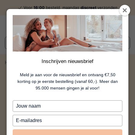
Voor
16:00
besteld, maandag
discreet
verzonden
Wat zoek je?
Inschrijven nieuwsbrief
Home
Piemelsloffen Pink
Meld je aan voor de nieuwsbrief en ontvang €7,50
korting op je eerste bestelling (vanaf 60,-). Meer dan
95.000 mensen gingen je al voor!
Typ
je
naam
Typ
in
je
e-