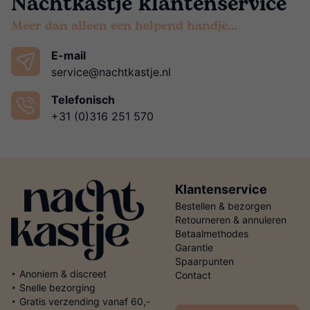
Nachtkastje klantenservice
Meer dan alleen een helpend handje…
E-mail
service@nachtkastje.nl
Telefonisch
+31 (0)316 251 570
Klantenservice
Bestellen & bezorgen
Retourneren & annuleren
Betaalmethodes
Garantie
Spaarpunten
‣ Anoniem & discreet
Contact
‣ Snelle bezorging
‣ Gratis verzending vanaf 60,-