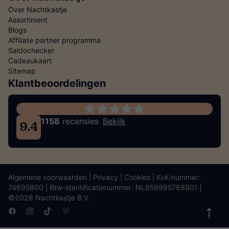
Over Nachtkastje
Assortiment
Blogs
Affiliate partner programma
Saldochecker
Cadeaukaart
Sitemap
Klantbeoordelingen
1158
recensies
Bekijk
9.4
Algemene voorwaarden
|
Privacy
|
Cookies
| KvK-nummer:
74695800 | Btw-identificatienummer: NL859995768B01 |
©2026 Nachtkastje B.V.
Facebook
Instagram
TikTok
Vimeo