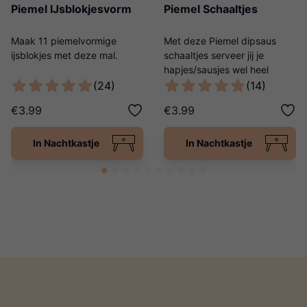
Piemel IJsblokjesvorm
Piemel Schaaltjes
Maak 11 piemelvormige
Met deze Piemel dipsaus
ijsblokjes met deze mal.
schaaltjes serveer jij je
hapjes/sausjes wel heel
origineel!
(24)
(14)
€3.99
€3.99
In Nachtkastje
In Nachtkastje