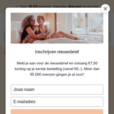
Voor
16:00
besteld, maandag
discreet
verzonden
Wat zoek je?
Inschrijven nieuwsbrief
Home
Piemel Bakvorm
Meld je aan voor de nieuwsbrief en ontvang €7,50
korting op je eerste bestelling (vanaf 60,-). Meer dan
95.000 mensen gingen je al voor!
Typ
je
naam
Typ
in
je
e-