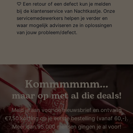
♡ Een retour of een defect kun je melden
bij de klantenservice van Nachtkastje. Onze
servicemedewerkers helpen je verder en
waar mogelijk adviseren ze in oplossingen
van jouw probleem/defect.
Kommmmmm…
maar op met al die deals!
Meld je aan voor de nieuwsbrief en ontvang
€7,50 korting op je eerste bestelling (vanaf 60,-).
Meer dan 95.000 mensen gingen je al voor!