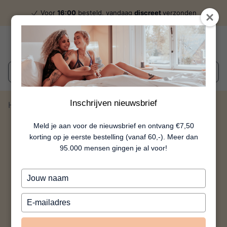
Voor
16:00
besteld, vandaag
discreet
verzonden
Wat zoek je?
Inschrijven nieuwsbrief
Home
Piemel Roerstaven
Meld je aan voor de nieuwsbrief en ontvang €7,50
korting op je eerste bestelling (vanaf 60,-). Meer dan
95.000 mensen gingen je al voor!
Typ
je
naam
Typ
in
je
e-