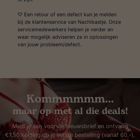
♡ Een retour of een defect kun je melden
bij de klantenservice van Nachtkastje. Onze
servicemedewerkers helpen je verder en
waar mogelijk adviseren ze in oplossingen
van jouw probleem/defect.
Kommmmmm…
maar op met al die deals!
Meld je aan voor de nieuwsbrief en ontvang
€7,50 korting op je eerste bestelling (vanaf 60,-).