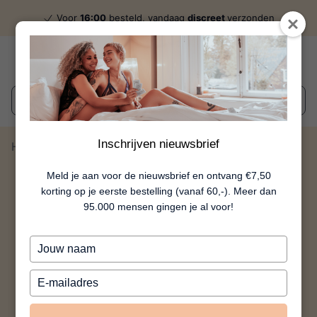
Voor
16:00
besteld, vandaag
discreet
verzonden
Wat zoek je?
Inschrijven nieuwsbrief
Home
Bruno
Meld je aan voor de nieuwsbrief en ontvang €7,50
korting op je eerste bestelling (vanaf 60,-). Meer dan
95.000 mensen gingen je al voor!
Typ
je
naam
Typ
in
je
e-