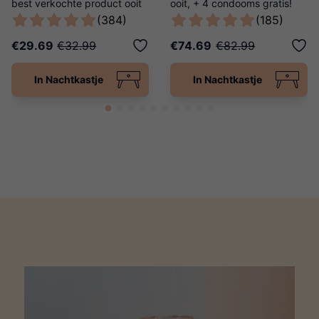
best verkochte product ooit
ooit, + 4 condooms gratis!
van Ladies Night!
(384)
(185)
€29.69
€32.99
€74.69
€82.99
In Nachtkastje
In Nachtkastje