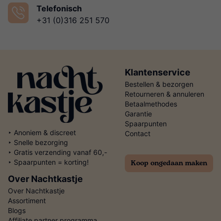
Telefonisch
+31 (0)316 251 570
Klantenservice
Bestellen & bezorgen
Retourneren & annuleren
Betaalmethodes
Garantie
Spaarpunten
‣ Anoniem & discreet
Contact
‣ Snelle bezorging
‣ Gratis verzending vanaf 60,-
Koop ongedaan maken
‣ Spaarpunten = korting!
Over Nachtkastje
Over Nachtkastje
Assortiment
Blogs
Affiliate partner programma