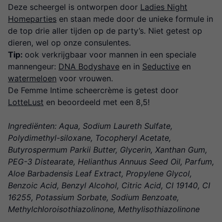
Deze scheergel is ontworpen door
Ladies Night
Homeparties
en staan mede door de unieke formule in
de top drie aller tijden op de party’s. Niet getest op
dieren, wel op onze consulentes.
Tip:
ook verkrijgbaar voor mannen in een speciale
mannengeur:
DNA Bodyshave
en in
Seductive
en
watermeloen
voor vrouwen.
De Femme Intime scheercrème is getest door
LotteLust
en beoordeeld met een 8,5!
Ingrediënten: Aqua, Sodium Laureth Sulfate,
Polydimethyl-siloxane, Tocopheryl Acetate,
Butyrospermum Parkii Butter, Glycerin, Xanthan Gum,
PEG-3 Distearate, Helianthus Annuus Seed Oil, Parfum,
Aloe Barbadensis Leaf Extract, Propylene Glycol,
Benzoic Acid, Benzyl Alcohol, Citric Acid, CI 19140, CI
16255, Potassium Sorbate, Sodium Benzoate,
Methylchloroisothiazolinone, Methylisothiazolinone