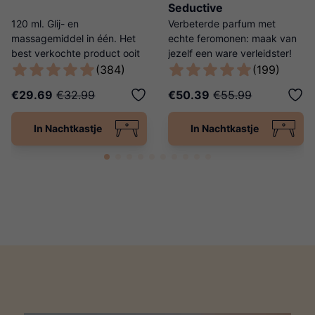
Seductive
120 ml. Glij- en
Verbeterde parfum met
massagemiddel in één. Het
echte feromonen: maak van
best verkochte product ooit
jezelf een ware verleidster!
van Ladies Night!
(384)
(199)
€29.69
€32.99
€50.39
€55.99
In Nachtkastje
In Nachtkastje