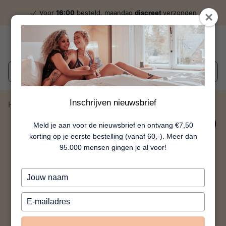
Voor
16:00
besteld, maandag
discreet
verzonden
Wat zoek je?
Inschrijven nieuwsbrief
Home
Femme Intime Perzik
10%
Meld je aan voor de nieuwsbrief en ontvang €7,50
korting op je eerste bestelling (vanaf 60,-). Meer dan
95.000 mensen gingen je al voor!
Typ
je
naam
Typ
in
je
e-