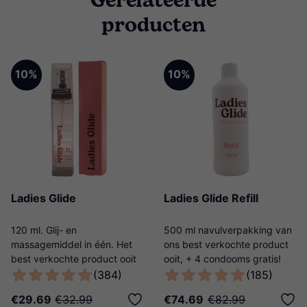
Gerelateerde
producten
10%
10%
Ladies Glide
Ladies Glide Refill
120 ml. Glij- en
500 ml navulverpakking van
massagemiddel in één. Het
ons best verkochte product
best verkochte product ooit
ooit, + 4 condooms gratis!
van Ladies Night!
(384)
(185)
€29.69
€32.99
€74.69
€82.99