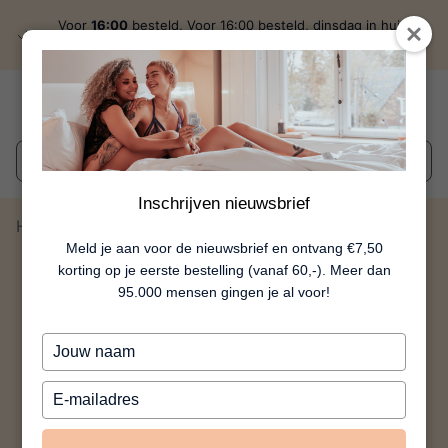
Voor
16:00
besteld, Voor 16:00 besteld, dinsdag in huis
discreet
verzonden
Wat zoek je?
Inschrijven nieuwsbrief
Home
Hart Vol KamaSutrA
Meld je aan voor de nieuwsbrief en ontvang €7,50
korting op je eerste bestelling (vanaf 60,-). Meer dan
95.000 mensen gingen je al voor!
Typ
je
naam
Typ
in
je
e-