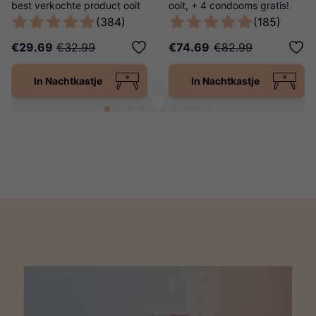
best verkochte product ooit
ooit, + 4 condooms gratis!
van Ladies Night!
(384)
(185)
€29.69
€32.99
€74.69
€82.99
In Nachtkastje
In Nachtkastje