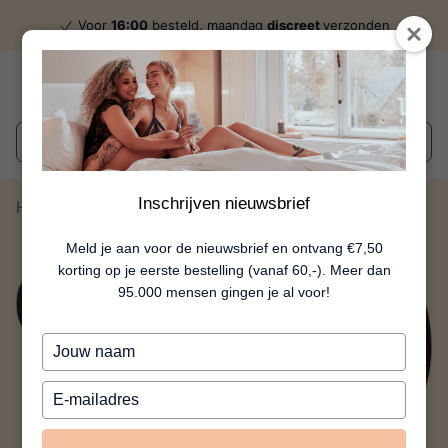
Voor
16:00
besteld, maandag
discreet
verzonden
Wat zoek je?
Inschrijven nieuwsbrief
Home
Ixeras M
Meld je aan voor de nieuwsbrief en ontvang €7,50
korting op je eerste bestelling (vanaf 60,-). Meer dan
95.000 mensen gingen je al voor!
Typ
je
naam
Typ
in
je
e-