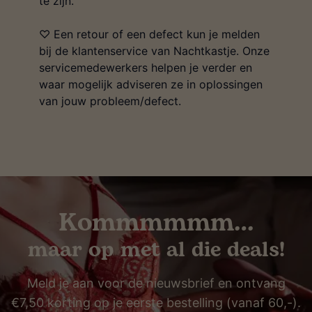
te zijn.
♡ Een retour of een defect kun je melden
bij de klantenservice van Nachtkastje. Onze
servicemedewerkers helpen je verder en
waar mogelijk adviseren ze in oplossingen
van jouw probleem/defect.
Kommmmmm…
maar op met al die deals!
Meld je aan voor de nieuwsbrief en ontvang
€7,50 korting op je eerste bestelling (vanaf 60,-).