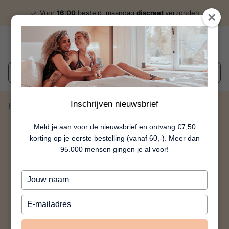
Voor
16:00
besteld, maandag
discreet
verzonden
Wat zoek je?
Inschrijven nieuwsbrief
Home
Let's Fuck!
Meld je aan voor de nieuwsbrief en ontvang €7,50
korting op je eerste bestelling (vanaf 60,-). Meer dan
95.000 mensen gingen je al voor!
Typ
je
naam
Typ
in
je
e-