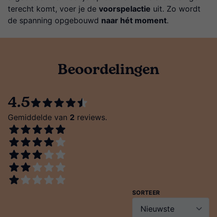
terecht komt, voer je de
voorspelactie
uit. Zo wordt
de spanning opgebouwd
naar hét moment
.
Beoordelingen
4.5
Gemiddelde van
2
reviews.
SORTEER