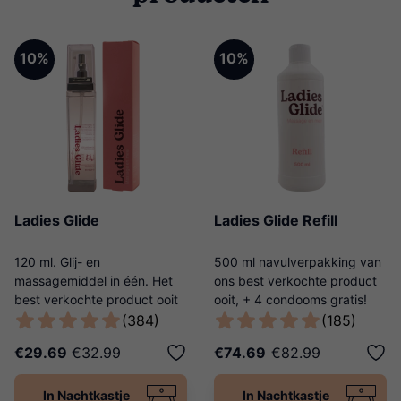
10%
10%
Ladies Glide
Ladies Glide Refill
120 ml. Glij- en
500 ml navulverpakking van
massagemiddel in één. Het
ons best verkochte product
best verkochte product ooit
ooit, + 4 condooms gratis!
van Ladies Night!
(384)
(185)
€29.69
€32.99
€74.69
€82.99
In Nachtkastje
In Nachtkastje