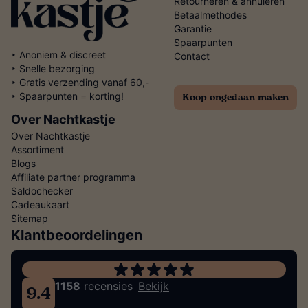
Retourneren & annuleren
Betaalmethodes
Garantie
Spaarpunten
‣ Anoniem & discreet
Contact
‣ Snelle bezorging
‣ Gratis verzending vanaf 60,-
Koop ongedaan maken
‣ Spaarpunten = korting!
Over Nachtkastje
Over Nachtkastje
Assortiment
Blogs
Affiliate partner programma
Saldochecker
Cadeaukaart
Sitemap
Klantbeoordelingen
1158
recensies
Bekijk
9.4