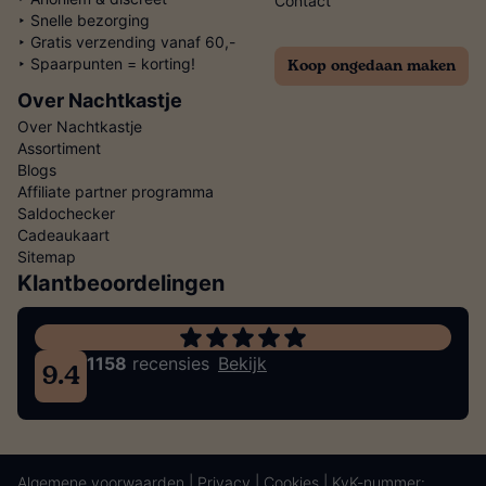
Contact
‣ Snelle bezorging
‣ Gratis verzending vanaf 60,-
Koop ongedaan maken
‣ Spaarpunten = korting!
Over Nachtkastje
Over Nachtkastje
Assortiment
Blogs
Affiliate partner programma
Saldochecker
Cadeaukaart
Sitemap
Klantbeoordelingen
1158
recensies
Bekijk
9.4
Algemene voorwaarden
|
Privacy
|
Cookies
| KvK-nummer: