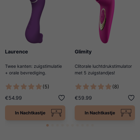
Laurence
Glimity
Twee kanten: zuigstimulatie
Clitorale luchtdrukstimulator
+ orale bevrediging.
met 5 zuigstandjes!
(5)
(8)
€54.99
€59.99
In Nachtkastje
In Nachtkastje