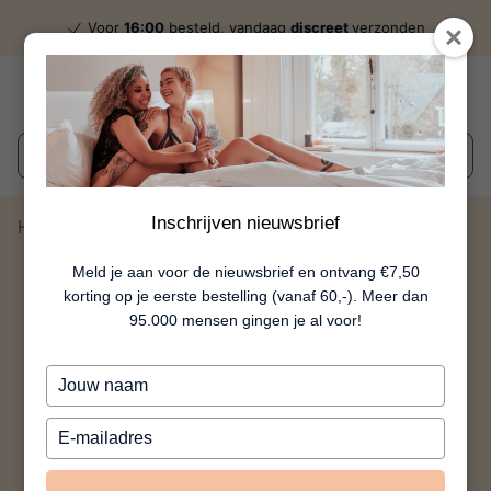
Voor
16:00
besteld, vandaag
discreet
verzonden
Wat zoek je?
Inschrijven nieuwsbrief
Home
Michelle
Meld je aan voor de nieuwsbrief en ontvang €7,50
korting op je eerste bestelling (vanaf 60,-). Meer dan
95.000 mensen gingen je al voor!
Typ
je
naam
Typ
in
je
e-