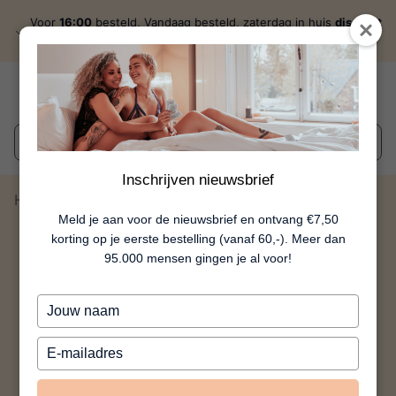
Voor
16:00
besteld, Vandaag besteld, zaterdag in huis
discreet
verzonden
Wat zoek je?
Inschrijven nieuwsbrief
Home
Sex Roulette Foreplay
Meld je aan voor de nieuwsbrief en ontvang €7,50
korting op je eerste bestelling (vanaf 60,-). Meer dan
95.000 mensen gingen je al voor!
Typ
je
naam
Typ
in
je
e-