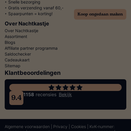
‣ Snelle bezorging
‣ Gratis verzending vanaf 60,-
Koop ongedaan maken
‣ Spaarpunten = korting!
Over Nachtkastje
Over Nachtkastje
Assortiment
Blogs
Affiliate partner programma
Saldochecker
Cadeaukaart
Sitemap
Klantbeoordelingen
1158
recensies
Bekijk
9.4
Algemene voorwaarden
|
Privacy
|
Cookies
| KvK-nummer: