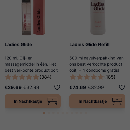
Ladies Glide
Ladies Glide Refill
120 ml. Glij- en
500 ml navulverpakking van
massagemiddel in één. Het
ons best verkochte product
best verkochte product ooit
ooit, + 4 condooms gratis!
van Ladies Night!
(384)
(185)
€29.69
€32.99
€74.69
€82.99
In Nachtkastje
In Nachtkastje