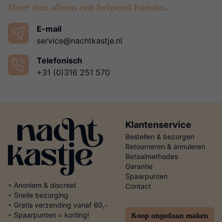
Meer dan alleen een helpend handje…
E-mail
service@nachtkastje.nl
Telefonisch
+31 (0)316 251 570
Klantenservice
Bestellen & bezorgen
Retourneren & annuleren
Betaalmethodes
Garantie
Spaarpunten
‣ Anoniem & discreet
Contact
‣ Snelle bezorging
‣ Gratis verzending vanaf 60,-
Koop ongedaan maken
‣ Spaarpunten = korting!