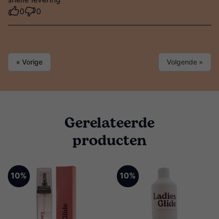
0
0
« Vorige
Volgende »
Gerelateerde
producten
10%
10%