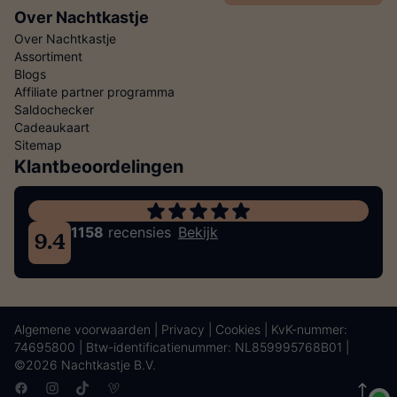
Over Nachtkastje
Over Nachtkastje
Assortiment
Blogs
Affiliate partner programma
Saldochecker
Cadeaukaart
Sitemap
Klantbeoordelingen
1158
recensies
Bekijk
9.4
Algemene voorwaarden
|
Privacy
|
Cookies
| KvK-nummer:
74695800 | Btw-identificatienummer: NL859995768B01 |
©2026 Nachtkastje B.V.
Facebook
Instagram
TikTok
Vimeo