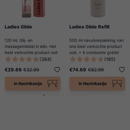
Ladies Glide
Ladies Glide Refill
120 ml. Glij- en
500 ml navulverpakking van
massagemiddel in één. Het
ons best verkochte product
best verkochte product ooit
ooit, + 4 condooms gratis!
van Ladies Night!
(384)
(185)
€29.69
€32.99
€74.69
€82.99
In Nachtkastje
In Nachtkastje