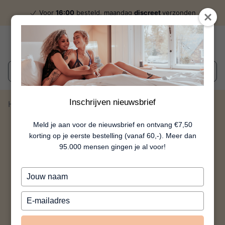
Voor
16:00
besteld, maandag
discreet
verzonden
Wat zoek je?
Inschrijven nieuwsbrief
Home
Ultiem Verlangen
Meld je aan voor de nieuwsbrief en ontvang €7,50
korting op je eerste bestelling (vanaf 60,-). Meer dan
95.000 mensen gingen je al voor!
Typ
je
naam
Typ
in
je
e-