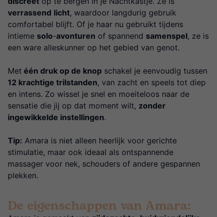
discreet
op te bergen in je Nachtkastje. Ze is
verrassend
licht
, waardoor langdurig gebruik
comfortabel blijft. Of je haar nu gebruikt tijdens
intieme
solo
-
avonturen
of spannend
samenspel
, ze is
een ware alleskunner op het gebied van genot.
Met
één druk op de knop
schakel je eenvoudig tussen
12 krachtige trilstanden
, van zacht en speels tot diep
en intens. Zo wissel je snel en moeiteloos naar de
sensatie die jij op dat moment wilt,
zonder
ingewikkelde instellingen
.
Tip:
Amara is niet alleen heerlijk voor gerichte
stimulatie, maar ook ideaal als ontspannende
massager voor nek, schouders of andere gespannen
plekken.
De eigenschappen van Amara: