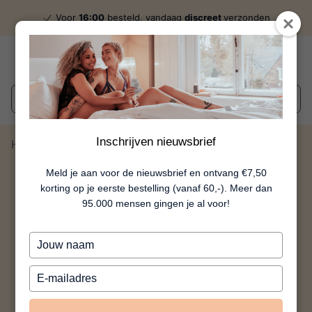
Voor
16:00
besteld, vandaag
discreet
verzonden
Wat zoek je?
Inschrijven nieuwsbrief
Home
Amara
Meld je aan voor de nieuwsbrief en ontvang €7,50
korting op je eerste bestelling (vanaf 60,-). Meer dan
95.000 mensen gingen je al voor!
Typ
je
naam
Typ
in
je
e-