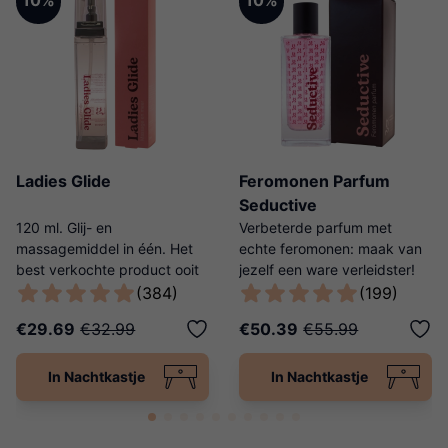
10%
10%
Ladies Glide
Feromonen Parfum
Seductive
120 ml. Glij- en
Verbeterde parfum met
massagemiddel in één. Het
echte feromonen: maak van
best verkochte product ooit
jezelf een ware verleidster!
van Ladies Night!
(384)
(199)
€29.69
€32.99
€50.39
€55.99
In Nachtkastje
In Nachtkastje