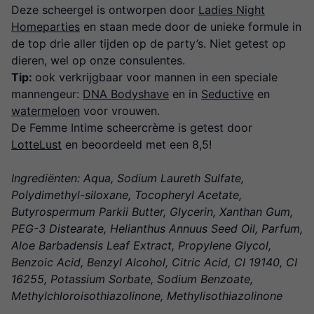
Deze scheergel is ontworpen door
Ladies Night
Homeparties
en staan mede door de unieke formule in
de top drie aller tijden op de party’s. Niet getest op
dieren, wel op onze consulentes.
Tip:
ook verkrijgbaar voor mannen in een speciale
mannengeur:
DNA Bodyshave
en in
Seductive
en
watermeloen
voor vrouwen.
De Femme Intime scheercrème is getest door
LotteLust
en beoordeeld met een 8,5!
Ingrediënten: Aqua, Sodium Laureth Sulfate,
Polydimethyl-siloxane, Tocopheryl Acetate,
Butyrospermum Parkii Butter, Glycerin, Xanthan Gum,
PEG-3 Distearate, Helianthus Annuus Seed Oil, Parfum,
Aloe Barbadensis Leaf Extract, Propylene Glycol,
Benzoic Acid, Benzyl Alcohol, Citric Acid, CI 19140, CI
16255, Potassium Sorbate, Sodium Benzoate,
Methylchloroisothiazolinone, Methylisothiazolinone