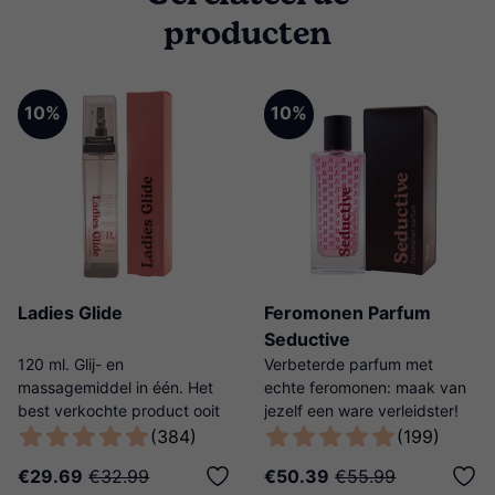
producten
10%
10%
Ladies Glide
Feromonen Parfum
Seductive
120 ml. Glij- en
Verbeterde parfum met
massagemiddel in één. Het
echte feromonen: maak van
best verkochte product ooit
jezelf een ware verleidster!
van Ladies Night!
(384)
(199)
€29.69
€32.99
€50.39
€55.99