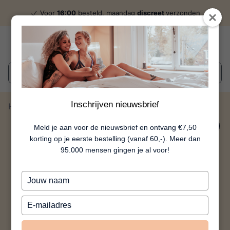
Voor
16:00
besteld, maandag
discreet
verzonden
Wat zoek je?
Inschrijven nieuwsbrief
Home
Femme Intime Perzik
10%
Meld je aan voor de nieuwsbrief en ontvang €7,50
korting op je eerste bestelling (vanaf 60,-). Meer dan
95.000 mensen gingen je al voor!
Typ
je
naam
Typ
in
je
e-