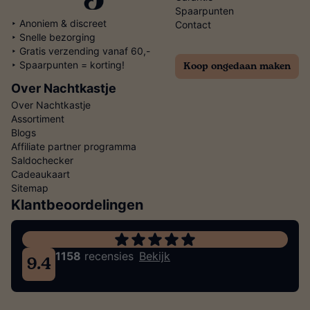
Spaarpunten
‣ Anoniem & discreet
Contact
‣ Snelle bezorging
‣ Gratis verzending vanaf 60,-
Koop ongedaan maken
‣ Spaarpunten = korting!
Over Nachtkastje
Over Nachtkastje
Assortiment
Blogs
Affiliate partner programma
Saldochecker
Cadeaukaart
Sitemap
Klantbeoordelingen
1158
recensies
Bekijk
9.4