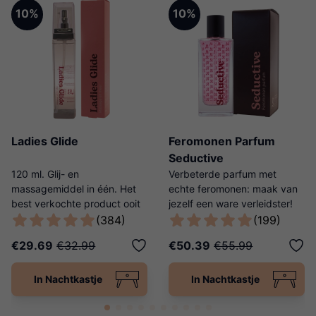
10%
10%
Ladies Glide
Feromonen Parfum
Seductive
120 ml. Glij- en
Verbeterde parfum met
massagemiddel in één. Het
echte feromonen: maak van
best verkochte product ooit
jezelf een ware verleidster!
van Ladies Night!
(384)
(199)
€29.69
€32.99
€50.39
€55.99
In Nachtkastje
In Nachtkastje