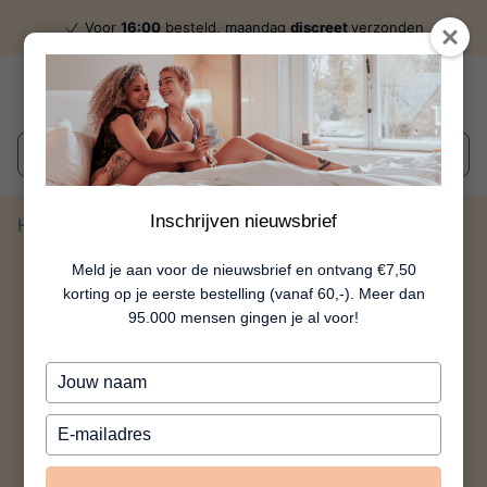
Voor
16:00
besteld, maandag
discreet
verzonden
Wat zoek je?
Inschrijven nieuwsbrief
Home
Chain Nipple Clamps
Meld je aan voor de nieuwsbrief en ontvang €7,50
korting op je eerste bestelling (vanaf 60,-). Meer dan
95.000 mensen gingen je al voor!
Typ
je
naam
Typ
in
je
e-