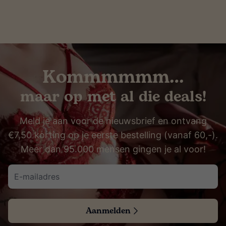
Kommmmmm…
maar op met al die deals!
Meld je aan voor de nieuwsbrief en ontvang
€7,50 korting op je eerste bestelling (vanaf 60,-).
Meer dan 95.000 mensen gingen je al voor!
Aanmelden