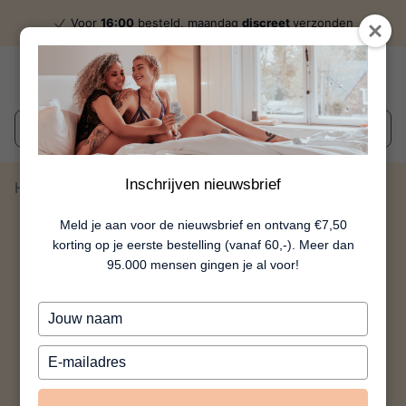
Voor
16:00
besteld, maandag
discreet
verzonden
Wat zoek je?
Inschrijven nieuwsbrief
Home
Charming
Meld je aan voor de nieuwsbrief en ontvang €7,50
korting op je eerste bestelling (vanaf 60,-). Meer dan
95.000 mensen gingen je al voor!
Typ
je
naam
Typ
in
je
e-