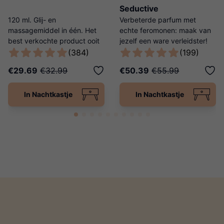
Seductive
120 ml. Glij- en
Verbeterde parfum met
massagemiddel in één. Het
echte feromonen: maak van
best verkochte product ooit
jezelf een ware verleidster!
van Ladies Night!
(384)
(199)
€29.69
€32.99
€50.39
€55.99
In Nachtkastje
In Nachtkastje