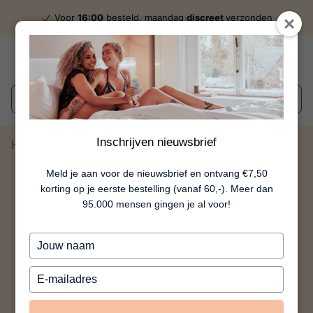
Voor
16:00
besteld, maandag
discreet
verzonden
Wat zoek je?
Inschrijven nieuwsbrief
Home
Croco Paddle
Meld je aan voor de nieuwsbrief en ontvang €7,50
korting op je eerste bestelling (vanaf 60,-). Meer dan
95.000 mensen gingen je al voor!
Typ
je
naam
Typ
in
je
e-