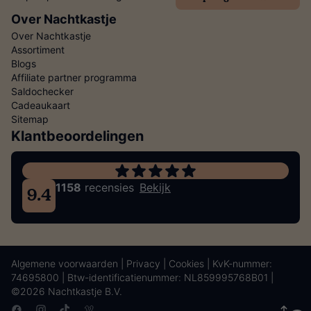
Over Nachtkastje
Over Nachtkastje
Assortiment
Blogs
Affiliate partner programma
Saldochecker
Cadeaukaart
Sitemap
Klantbeoordelingen
1158
recensies
Bekijk
9.4
Algemene voorwaarden
|
Privacy
|
Cookies
| KvK-nummer:
74695800 | Btw-identificatienummer: NL859995768B01 |
©2026 Nachtkastje B.V.