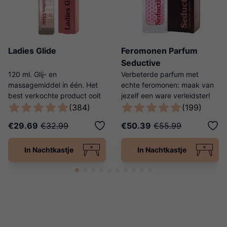
Ladies Glide
Feromonen Parfum
Seductive
120 ml. Glij- en
Verbeterde parfum met
massagemiddel in één. Het
echte feromonen: maak van
best verkochte product ooit
jezelf een ware verleidster!
van Ladies Night!
(384)
(199)
€29.69
€32.99
€50.39
€55.99
In Nachtkastje
In Nachtkastje