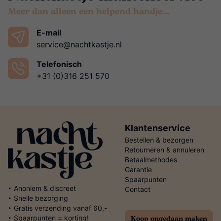
Meer dan alleen een helpend handje…
E-mail
service@nachtkastje.nl
Telefonisch
+31 (0)316 251 570
Klantenservice
Bestellen & bezorgen
Retourneren & annuleren
Betaalmethodes
Garantie
Spaarpunten
‣ Anoniem & discreet
Contact
‣ Snelle bezorging
‣ Gratis verzending vanaf 60,-
Koop ongedaan maken
‣ Spaarpunten = korting!