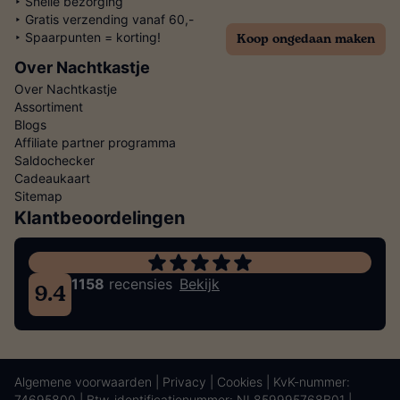
‣ Snelle bezorging
‣ Gratis verzending vanaf 60,-
Koop ongedaan maken
‣ Spaarpunten = korting!
Over Nachtkastje
Over Nachtkastje
Assortiment
Blogs
Affiliate partner programma
Saldochecker
Cadeaukaart
Sitemap
Klantbeoordelingen
1158
recensies
Bekijk
9.4
Algemene voorwaarden
|
Privacy
|
Cookies
| KvK-nummer:
74695800 | Btw-identificatienummer: NL859995768B01 |