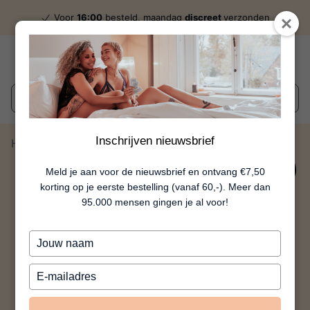
Voor
16:00
besteld, maandag
discreet
verzonden
Wat zoek je?
Inschrijven nieuwsbrief
Home
Divorced Giftset
54%
Meld je aan voor de nieuwsbrief en ontvang €7,50
korting op je eerste bestelling (vanaf 60,-). Meer dan
95.000 mensen gingen je al voor!
Typ
je
naam
Typ
in
je
e-