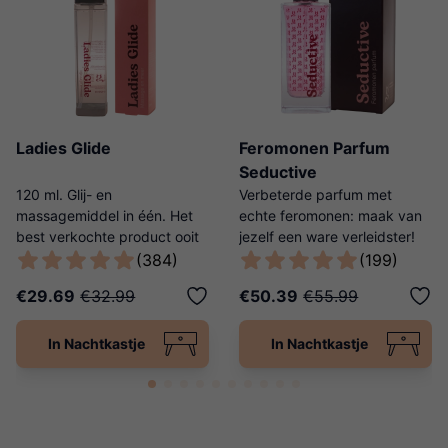
Ladies Glide
Feromonen Parfum
Seductive
120 ml. Glij- en
Verbeterde parfum met
massagemiddel in één. Het
echte feromonen: maak van
best verkochte product ooit
jezelf een ware verleidster!
van Ladies Night!
(384)
(199)
€29.69
€32.99
€50.39
€55.99
In Nachtkastje
In Nachtkastje