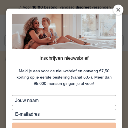
Voor
16:00
besteld, vandaag
discreet
verzonden
Wat zoek je?
Inschrijven nieuwsbrief
Home
DNA Bodyshave
10%
Meld je aan voor de nieuwsbrief en ontvang €7,50
korting op je eerste bestelling (vanaf 60,-). Meer dan
95.000 mensen gingen je al voor!
Typ
je
naam
Typ
in
je
e-