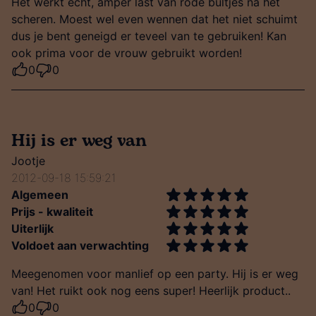
Het werkt echt, amper last van rode bultjes na het
scheren. Moest wel even wennen dat het niet schuimt
dus je bent geneigd er teveel van te gebruiken! Kan
ook prima voor de vrouw gebruikt worden!
0
0
Hij is er weg van
Jootje
2012-09-18 15:59:21
Algemeen
Prijs - kwaliteit
Uiterlijk
Voldoet aan verwachting
Meegenomen voor manlief op een party. Hij is er weg
van! Het ruikt ook nog eens super! Heerlijk product..
0
0