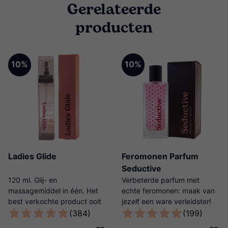
Gerelateerde
producten
10%
10%
Ladies Glide
Feromonen Parfum
Seductive
120 ml. Glij- en
Verbeterde parfum met
massagemiddel in één. Het
echte feromonen: maak van
best verkochte product ooit
jezelf een ware verleidster!
van Ladies Night!
(384)
(199)