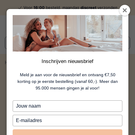
Voor
16:00
besteld, maandag
discreet
verzonden
Wat zoek je?
Inschrijven nieuwsbrief
Home
Eggsclusive - Oranje
Meld je aan voor de nieuwsbrief en ontvang €7,50
korting op je eerste bestelling (vanaf 60,-). Meer dan
95.000 mensen gingen je al voor!
Typ
je
naam
Typ
in
je
e-