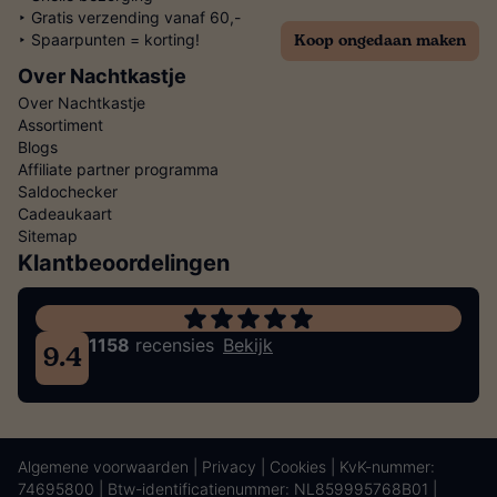
‣ Gratis verzending vanaf 60,-
Koop ongedaan maken
‣ Spaarpunten = korting!
Over Nachtkastje
Over Nachtkastje
Assortiment
Blogs
Affiliate partner programma
Saldochecker
Cadeaukaart
Sitemap
Klantbeoordelingen
1158
recensies
Bekijk
9.4
Algemene voorwaarden
|
Privacy
|
Cookies
| KvK-nummer:
74695800 | Btw-identificatienummer: NL859995768B01 |