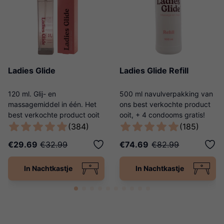
Ladies Glide
Ladies Glide Refill
120 ml. Glij- en
500 ml navulverpakking van
massagemiddel in één. Het
ons best verkochte product
best verkochte product ooit
ooit, + 4 condooms gratis!
van Ladies Night!
(384)
(185)
€29.69
€32.99
€74.69
€82.99
In Nachtkastje
In Nachtkastje