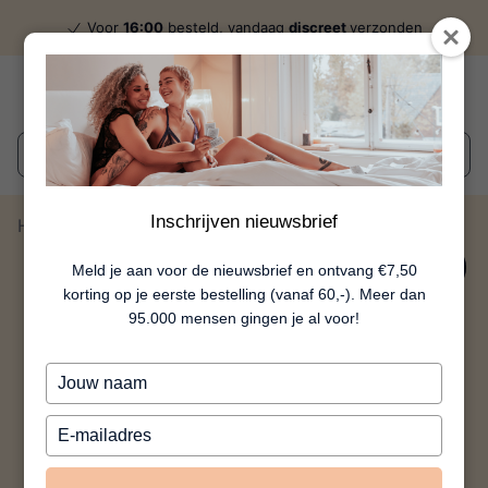
Voor
16:00
besteld, vandaag
discreet
verzonden
Wat zoek je?
Inschrijven nieuwsbrief
Home
Eggsotic
50%
Meld je aan voor de nieuwsbrief en ontvang €7,50
korting op je eerste bestelling (vanaf 60,-). Meer dan
95.000 mensen gingen je al voor!
Typ
je
naam
Typ
in
je
e-