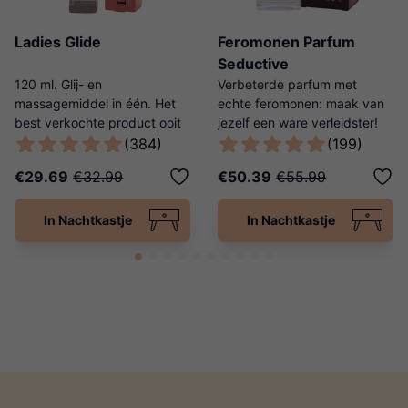
Ladies Glide
Feromonen Parfum
Seductive
120 ml. Glij- en
Verbeterde parfum met
massagemiddel in één. Het
echte feromonen: maak van
best verkochte product ooit
jezelf een ware verleidster!
van Ladies Night!
(384)
(199)
€29.69
€32.99
€50.39
€55.99
In Nachtkastje
In Nachtkastje