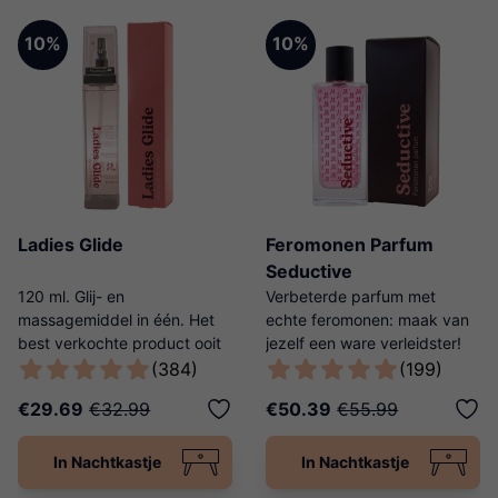
10%
10%
Ladies Glide
Feromonen Parfum
Seductive
120 ml. Glij- en
Verbeterde parfum met
massagemiddel in één. Het
echte feromonen: maak van
best verkochte product ooit
jezelf een ware verleidster!
van Ladies Night!
(384)
(199)
€29.69
€32.99
€50.39
€55.99
In Nachtkastje
In Nachtkastje