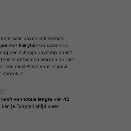
te kant naar boven laat komen.
pel
met
Fairytail
! Ga samen op
r nog een schepje bovenop doen?
artner te ontnemen worden de rest
eker een
must-have
voor in jouw
en sprookje!
l:
 heeft een
totale lengte
van
42
kan je Fairytail altijd weer