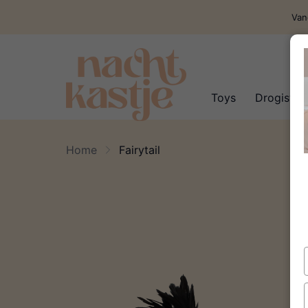
Van
Toys
Drogisteri
Home
Fairytail