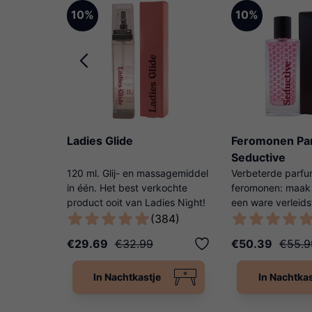
10%
10%
Ladies Glide
Feromonen Pa
Seductive
 Kaat
120 ml. Glij- en massagemiddel
Verbeterde parfu
oppels!
in één. Het best verkochte
feromonen: maak 
product ooit van Ladies Night!
een ware verleids
0)
(384)
€29.69
€32.99
€50.39
€55.9
In Nachtkastje
In Nachtkas