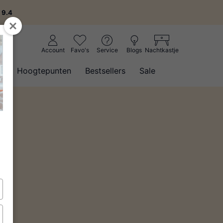
:
9.4
Account
Favo's
Service
Blogs
Nachtkastje
w
Hoogtepunten
Bestsellers
Sale
(1)