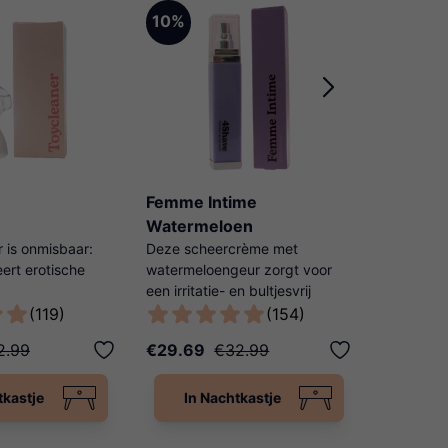
10%
10%
Femme Intime
Play & C
Watermeloen
 is onmisbaar:
Deze scheercrème met
150ml. Ve
eert erotische
watermeloengeur zorgt voor
van jouw s
een irritatie- en bultjesvrij
Desinfect
delijke manier!
scheerresultaat!
met de Pl
(119)
(154)
2.99
€29.69
€32.99
€6.29
tkastje
In Nachtkastje
In N