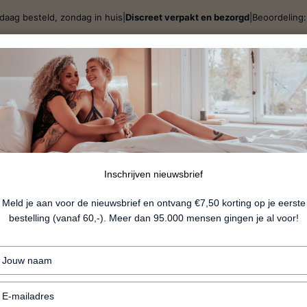
daag besteld, zondag in huis
|
Discreet verpakt en bezorgd
|
Beoordeling
j
Spellen & Giftsets
BDSM
Lingerie
Fun
Nieu
Fairytail
Inschrijven nieuwsbrief
Meld je aan voor de nieuwsbrief en ontvang €7,50 korting op je eerste
bestelling (vanaf 60,-). Meer dan 95.000 mensen gingen je al voor!
€7.99
Typ
+ Plaagveertje
je
naam
+ Opwindend voorspel
Typ
in
je