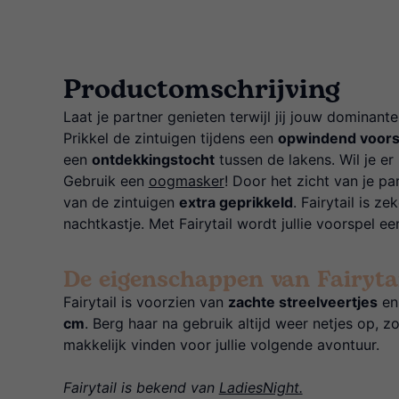
Productomschrijving
Laat je partner genieten terwijl jij jouw dominan
Prikkel de zintuigen tijdens een
opwindend voors
een
ontdekkingstocht
tussen de lakens. Wil je e
Gebruik een
oogmasker
! Door het zicht van je p
van de zintuigen
extra geprikkeld
. Fairytail is z
nachtkastje. Met Fairytail wordt jullie voorspel e
De eigenschappen van Fairytai
Fairytail is voorzien van
zachte streelveertjes
en
cm
. Berg haar na gebruik altijd weer netjes op, zo 
makkelijk vinden voor jullie volgende avontuur.
Fairytail is bekend van
LadiesNight.