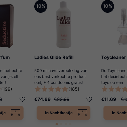
10%
10%
rfum
Ladies Glide Refill
Toycleaner
m met echte
500 ml navulverpakking van
De Toycleaner
van jezelf
ons best verkochte product
het desinfect
ter!
ooit, + 4 condooms gratis!
toys op een
lichaamsvrien
(199)
(185)
9
€74.69
€82.99
€11.69
€1
tje
In Nachtkastje
In Nach