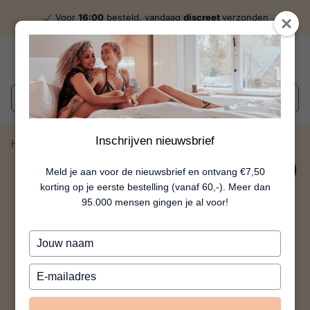
Voor
16:00
besteld, vandaag
discreet
verzonden
Wat zoek je?
Inschrijven nieuwsbrief
Home
Femme Intime Watermeloen
10%
Meld je aan voor de nieuwsbrief en ontvang €7,50
korting op je eerste bestelling (vanaf 60,-). Meer dan
95.000 mensen gingen je al voor!
Typ
je
naam
Typ
in
je
e-