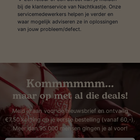
bij de klantenservice van Nachtkastje. Onze
servicemedewerkers helpen je verder en
waar mogelijk adviseren ze in oplossingen
van jouw probleem/defect.
Kommmmmm…
maar op met al die deals!
Meld je aan voor de nieuwsbrief en ontvang
€7,50 korting op je eerste bestelling (vanaf 60,-).
Meer dan 95.000 mensen gingen je al voor!