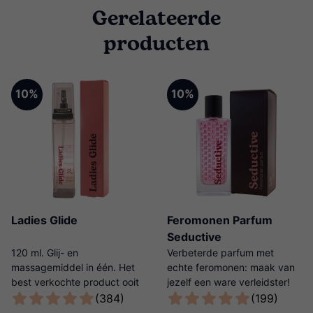
Gerelateerde
producten
10%
10%
Ladies Glide
Feromonen Parfum
Seductive
120 ml. Glij- en
Verbeterde parfum met
massagemiddel in één. Het
echte feromonen: maak van
best verkochte product ooit
jezelf een ware verleidster!
van Ladies Night!
(384)
(199)