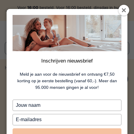
Voor
16:00
besteld, Voor 16:00 besteld, dinsdag in huis
discreet
verzonden
Wat zoek je?
Inschrijven nieuwsbrief
Home
Fondle Game
Meld je aan voor de nieuwsbrief en ontvang €7,50
14%
korting op je eerste bestelling (vanaf 60,-). Meer dan
95.000 mensen gingen je al voor!
Typ
je
naam
Typ
in
je
e-