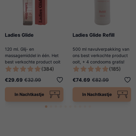
Ladies Glide
Ladies Glide Refill
120 ml. Glij- en
500 ml navulverpakking van
massagemiddel in één. Het
ons best verkochte product
best verkochte product ooit
ooit, + 4 condooms gratis!
van Ladies Night!
(384)
(185)
€29.69
€32.99
€74.69
€82.99
In Nachtkastje
In Nachtkastje