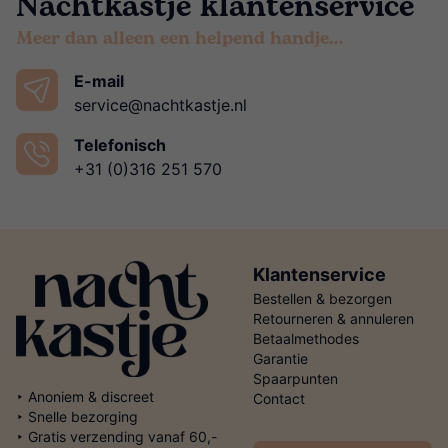
Nachtkastje klantenservice
Meer dan alleen een helpend handje…
E-mail
service@nachtkastje.nl
Telefonisch
+31 (0)316 251 570
Klantenservice
Bestellen & bezorgen
Retourneren & annuleren
Betaalmethodes
Garantie
Spaarpunten
‣ Anoniem & discreet
Contact
‣ Snelle bezorging
‣ Gratis verzending vanaf 60,-