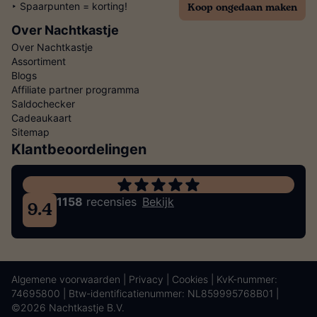
Koop ongedaan maken
‣ Spaarpunten = korting!
Over Nachtkastje
Over Nachtkastje
Assortiment
Blogs
Affiliate partner programma
Saldochecker
Cadeaukaart
Sitemap
Klantbeoordelingen
1158
recensies
Bekijk
9.4
Algemene voorwaarden
|
Privacy
|
Cookies
| KvK-nummer:
74695800 | Btw-identificatienummer: NL859995768B01 |
©2026 Nachtkastje B.V.