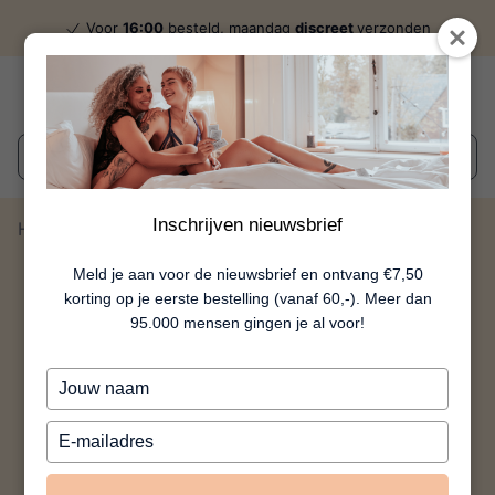
Voor
16:00
besteld, maandag
discreet
verzonden
Wat zoek je?
Inschrijven nieuwsbrief
Home
Happy Rabbit Realistic II
Meld je aan voor de nieuwsbrief en ontvang €7,50
korting op je eerste bestelling (vanaf 60,-). Meer dan
95.000 mensen gingen je al voor!
Typ
je
naam
Typ
in
je
e-