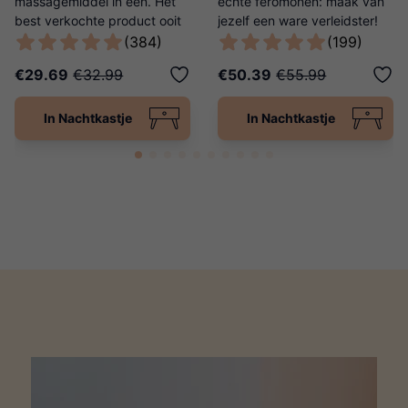
massagemiddel in één. Het
echte feromonen: maak van
best verkochte product ooit
jezelf een ware verleidster!
van Ladies Night!
(384)
(199)
€29.69
€32.99
€50.39
€55.99
In Nachtkastje
In Nachtkastje