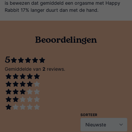
is bewezen dat gemiddeld een orgasme met Happy
Rabbit 17% langer duurt dan met de hand.
Beoordelingen
5
Gemiddelde van
2
reviews.
SORTEER