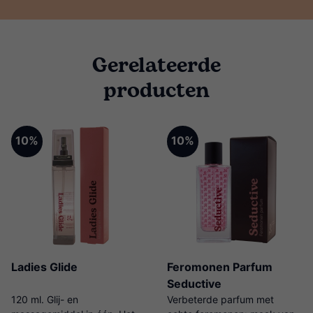
Gerelateerde
producten
10%
10%
Ladies Glide
Feromonen Parfum
Seductive
120 ml. Glij- en
Verbeterde parfum met