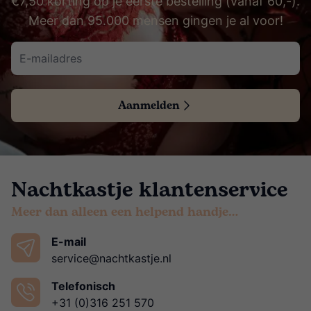
€7,50 korting op je eerste bestelling (vanaf 60,-).
Meer dan 95.000 mensen gingen je al voor!
Aanmelden
Nachtkastje klantenservice
Meer dan alleen een helpend handje…
E-mail
service@nachtkastje.nl
Telefonisch
+31 (0)316 251 570