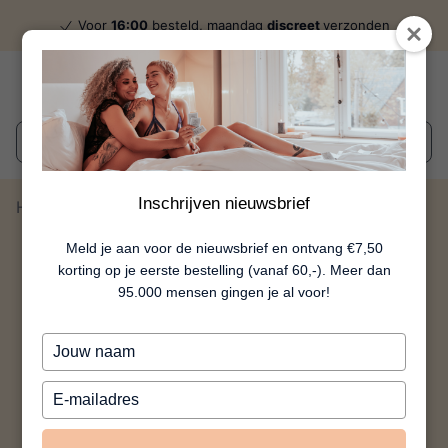
Voor
16:00
besteld, maandag
discreet
verzonden
Wat zoek je?
Inschrijven nieuwsbrief
Home
Hogtie Set
Meld je aan voor de nieuwsbrief en ontvang €7,50
korting op je eerste bestelling (vanaf 60,-). Meer dan
95.000 mensen gingen je al voor!
Typ
je
naam
Typ
in
je
e-