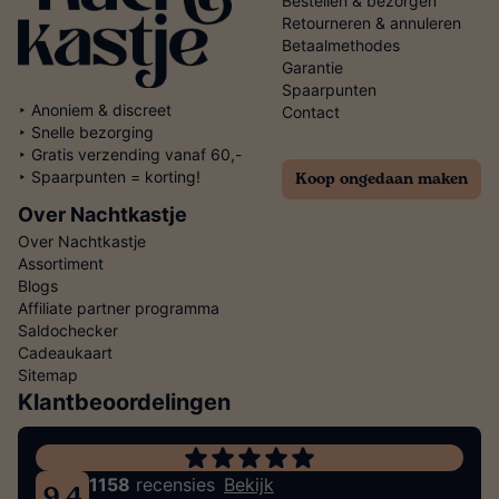
Bestellen & bezorgen
Retourneren & annuleren
Betaalmethodes
Garantie
Spaarpunten
‣ Anoniem & discreet
Contact
‣ Snelle bezorging
‣ Gratis verzending vanaf 60,-
Koop ongedaan maken
‣ Spaarpunten = korting!
Over Nachtkastje
Over Nachtkastje
Assortiment
Blogs
Affiliate partner programma
Saldochecker
Cadeaukaart
Sitemap
Klantbeoordelingen
1158
recensies
Bekijk
9.4