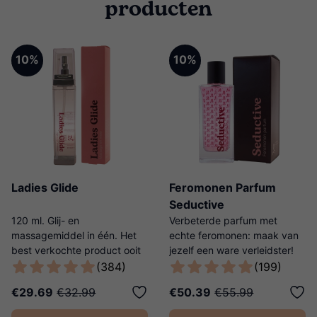
producten
10%
10%
Ladies Glide
Feromonen Parfum
Seductive
120 ml. Glij- en
Verbeterde parfum met
massagemiddel in één. Het
echte feromonen: maak van
best verkochte product ooit
jezelf een ware verleidster!
van Ladies Night!
(384)
(199)
€29.69
€32.99
€50.39
€55.99