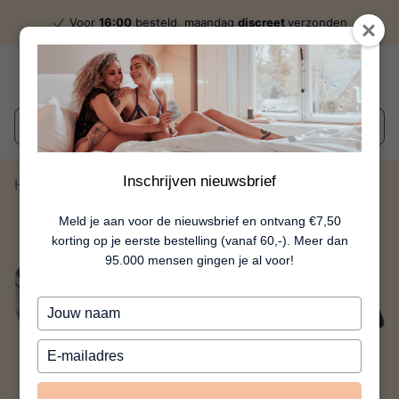
Voor
16:00
besteld, maandag
discreet
verzonden
Wat zoek je?
Inschrijven nieuwsbrief
Home
Hollow Hard
Meld je aan voor de nieuwsbrief en ontvang €7,50
korting op je eerste bestelling (vanaf 60,-). Meer dan
95.000 mensen gingen je al voor!
Typ
je
naam
Typ
in
je
e-