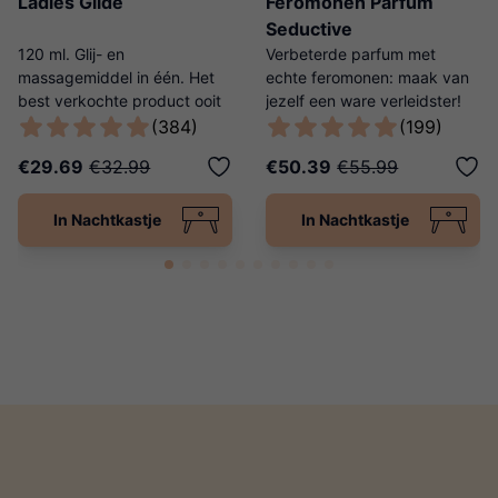
Ladies Glide
Feromonen Parfum
Seductive
120 ml. Glij- en
Verbeterde parfum met
massagemiddel in één. Het
echte feromonen: maak van
best verkochte product ooit
jezelf een ware verleidster!
van Ladies Night!
(384)
(199)
€29.69
€32.99
€50.39
€55.99
In Nachtkastje
In Nachtkastje