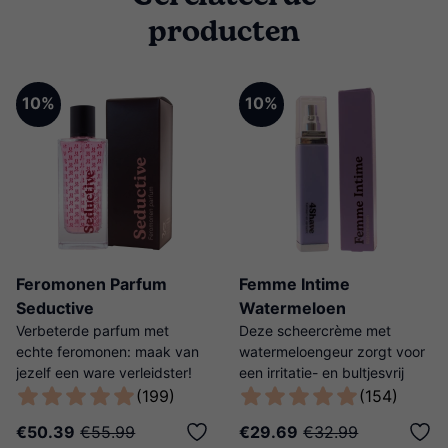
producten
10%
10%
Feromonen Parfum
Femme Intime
Seductive
Watermeloen
Verbeterde parfum met
Deze scheercrème met
echte feromonen: maak van
watermeloengeur zorgt voor
jezelf een ware verleidster!
een irritatie- en bultjesvrij
scheerresultaat!
(199)
(154)
€50.39
€55.99
€29.69
€32.99