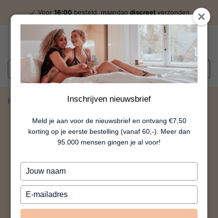
Voor
16:00
besteld, maandag
discreet
verzonden
Wat zoek je?
Inschrijven nieuwsbrief
Home
IntiDisc Glijmiddel 150 Ml
Meld je aan voor de nieuwsbrief en ontvang €7,50
korting op je eerste bestelling (vanaf 60,-). Meer dan
95.000 mensen gingen je al voor!
Typ
je
naam
Typ
in
je
e-