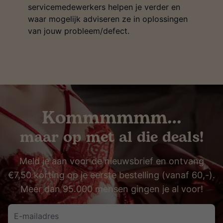
servicemedewerkers helpen je verder en
waar mogelijk adviseren ze in oplossingen
van jouw probleem/defect.
Kommmmmm…
maar op met al die deals!
Meld je aan voor de nieuwsbrief en ontvang
€7,50 korting op je eerste bestelling (vanaf 60,-).
Meer dan 95.000 mensen gingen je al voor!