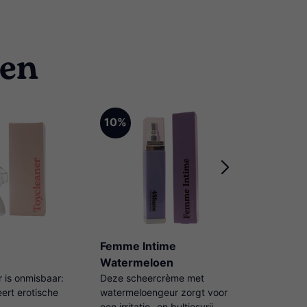
ten
10%
10%
Femme Intime
Play & C
Watermeloen
 is onmisbaar:
Deze scheercrème met
150ml. Ve
eert erotische
watermeloengeur zorgt voor
van jouw s
een irritatie- en bultjesvrij
Desinfect