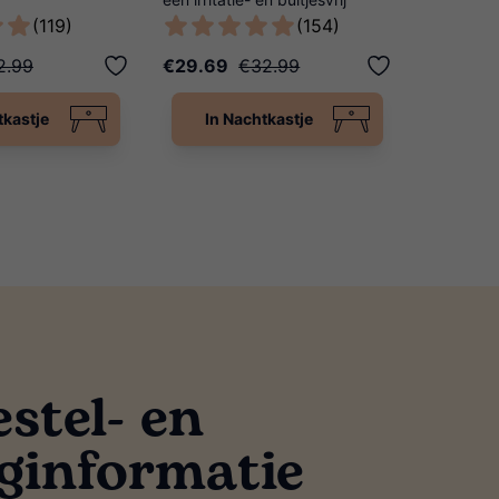
delijke manier!
scheerresultaat!
met de Pl
(119)
(154)
2.99
€29.69
€32.99
€6.29
tkastje
In Nachtkastje
In N
estel- en
ginformatie