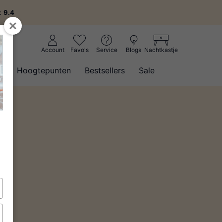
g:
9.4
Account
Favo's
Service
Blogs
Nachtkastje
w
Hoogtepunten
Bestsellers
Sale