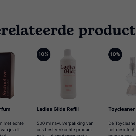
relateerde produc
10%
10%
rfum
Ladies Glide Refill
Toycleaner
m met echte
500 ml navulverpakking van
De Toycleaner
van jezelf
ons best verkochte product
het desinfect
ter!
ooit, + 4 condooms gratis!
toys op een