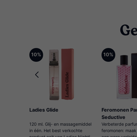
Ge
10%
10%
Ladies Glide
Feromonen Pa
Seductive
 Kaat
120 ml. Glij- en massagemiddel
Verbeterde parfu
oppels!
in één. Het best verkochte
feromonen: maak 
product ooit van Ladies Night!
een ware verleids