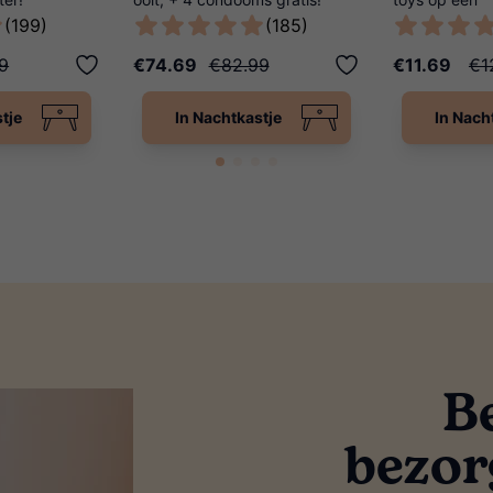
lichaamsvrien
(199)
(185)
9
€74.69
€82.99
€11.69
€1
tje
In Nachtkastje
In Nach
B
bezor