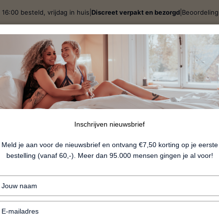
 16:00 besteld, vrijdag in huis
|
Discreet verpakt en bezorgd
|
Beoordelin
j
Spellen & Giftsets
BDSM
Lingerie
Fun
Nieu
Lacey Kit
Inschrijven nieuwsbrief
Meld je aan voor de nieuwsbrief en ontvang €7,50 korting op je eerste
bestelling (vanaf 60,-). Meer dan 95.000 mensen gingen je al voor!
€19.99
Typ
+ Verstellen met lint
je
naam
+ Satijn
Typ
in
je