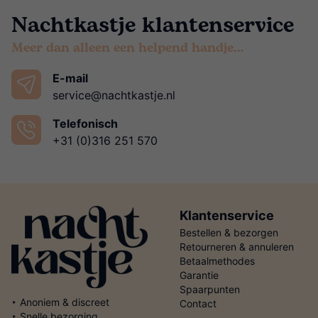
Nachtkastje klantenservice
Meer dan alleen een helpend handje…
E-mail
service@nachtkastje.nl
Telefonisch
+31 (0)316 251 570
Klantenservice
Bestellen & bezorgen
Retourneren & annuleren
Betaalmethodes
Garantie
Spaarpunten
‣ Anoniem & discreet
Contact
‣ Snelle bezorging