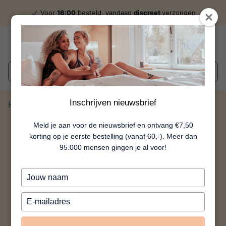
Voor
16:00
besteld, vandaag
discreet
verzonden
Wat zoek je?
Inschrijven nieuwsbrief
Home
Lavish Lover
Meld je aan voor de nieuwsbrief en ontvang €7,50
korting op je eerste bestelling (vanaf 60,-). Meer dan
95.000 mensen gingen je al voor!
Typ
je
naam
Typ
in
je
e-