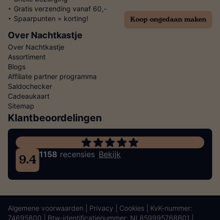
‣ Gratis verzending vanaf 60,-
Koop ongedaan maken
‣ Spaarpunten = korting!
Over Nachtkastje
Over Nachtkastje
Assortiment
Blogs
Affiliate partner programma
Saldochecker
Cadeaukaart
Sitemap
Klantbeoordelingen
1158
recensies
Bekijk
9.4
Algemene voorwaarden
|
Privacy
|
Cookies
| KvK-nummer:
74695800 | Btw-identificatienummer: NL859995768B01 |