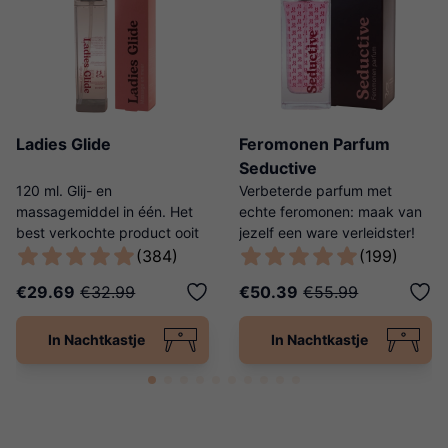
Ladies Glide
Feromonen Parfum
Seductive
120 ml. Glij- en
Verbeterde parfum met
massagemiddel in één. Het
echte feromonen: maak van
best verkochte product ooit
jezelf een ware verleidster!
van Ladies Night!
(384)
(199)
€29.69
€32.99
€50.39
€55.99
In Nachtkastje
In Nachtkastje