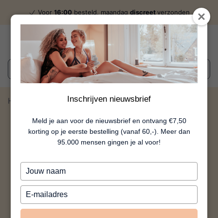
Voor
16:00
besteld, maandag
discreet
verzonden
Wat zoek je?
Inschrijven nieuwsbrief
Home
Liberty
Meld je aan voor de nieuwsbrief en ontvang €7,50
korting op je eerste bestelling (vanaf 60,-). Meer dan
95.000 mensen gingen je al voor!
Typ
je
naam
Typ
in
je
e-