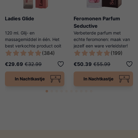
Ladies Glide
Feromonen Parfum
Seductive
120 ml. Glij- en
Verbeterde parfum met
massagemiddel in één. Het
echte feromonen: maak van
best verkochte product ooit
jezelf een ware verleidster!
van Ladies Night!
(384)
(199)
€29.69
€32.99
€50.39
€55.99
In Nachtkastje
In Nachtkastje