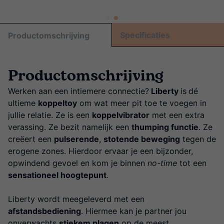
Specificaties
Productomschrijving
Productomschrijving
Werken aan een intiemere connectie?
Liberty
is
dé
ultieme
koppeltoy
om wat meer pit toe te voegen in
jullie relatie. Ze is een
koppelvibrator
met een extra
verassing. Ze bezit namelijk een
thumping functie
. Ze
creëert een
pulserende
,
stotende beweging
tegen de
erogene zones. Hierdoor ervaar je een bijzonder,
opwindend gevoel en kom je binnen
no-time
tot een
sensationeel hoogtepunt
.
Liberty wordt meegeleverd met een
afstandsbediening
. Hiermee kan je partner jou
onverwachts
stiekem plagen
op de meest