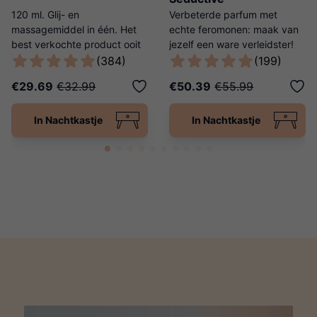
120 ml. Glij- en
Verbeterde parfum met
massagemiddel in één. Het
echte feromonen: maak van
best verkochte product ooit
jezelf een ware verleidster!
van Ladies Night!
(384)
(199)
€29.69
€32.99
€50.39
€55.99
In Nachtkastje
In Nachtkastje