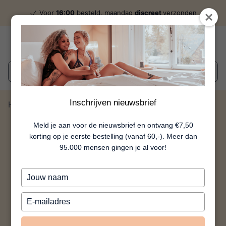
Voor
16:00
besteld, maandag
discreet
verzonden
Wat zoek je?
Inschrijven nieuwsbrief
Home
Lizz
Meld je aan voor de nieuwsbrief en ontvang €7,50
korting op je eerste bestelling (vanaf 60,-). Meer dan
95.000 mensen gingen je al voor!
Typ
je
naam
Typ
in
je
e-