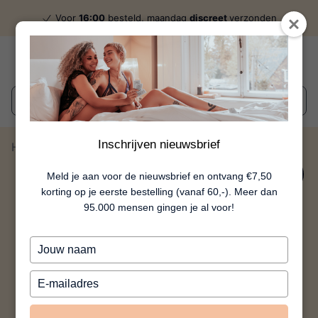
Voor
16:00
besteld, maandag
discreet
verzonden
Wat zoek je?
Inschrijven nieuwsbrief
Home
Nuru Glide
10%
Meld je aan voor de nieuwsbrief en ontvang €7,50
korting op je eerste bestelling (vanaf 60,-). Meer dan
95.000 mensen gingen je al voor!
Typ
je
naam
Typ
in
je
e-