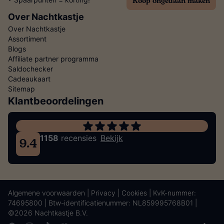
Koop ongedaan maken
Over Nachtkastje
Over Nachtkastje
Assortiment
Blogs
Affiliate partner programma
Saldochecker
Cadeaukaart
Sitemap
Klantbeoordelingen
1158
recensies
Bekijk
9.4
Algemene voorwaarden
|
Privacy
|
Cookies
| KvK-nummer:
74695800 | Btw-identificatienummer: NL859995768B01 |
©2026 Nachtkastje B.V.