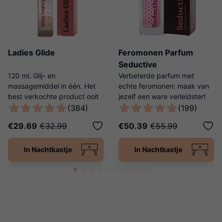
Ladies Glide
Feromonen Parfum
Seductive
120 ml. Glij- en
Verbeterde parfum met
massagemiddel in één. Het
echte feromonen: maak van
best verkochte product ooit
jezelf een ware verleidster!
van Ladies Night!
(384)
(199)
€29.69
€32.99
€50.39
€55.99
In Nachtkastje
In Nachtkastje