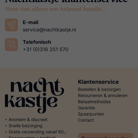
Meer dan alleen een helpend handje…
E-mail
service@nachtkastje.nl
Telefonisch
+31 (0)316 251 570
Klantenservice
Bestellen & bezorgen
Retourneren & annuleren
Betaalmethodes
Garantie
Spaarpunten
‣ Anoniem & discreet
Contact
‣ Snelle bezorging
‣ Gratis verzending vanaf 60,-
‣ Spaarpunten = korting!