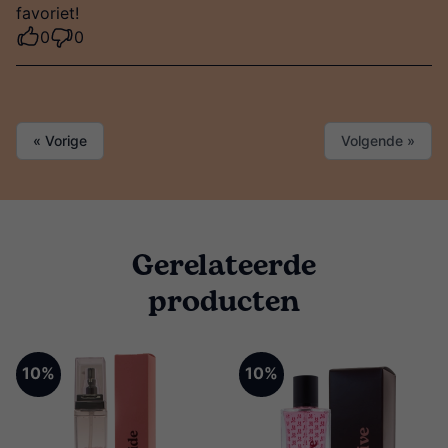
favoriet!
0
0
« Vorige
Volgende »
Gerelateerde
producten
10%
10%