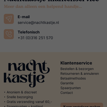
Meer dan alleen een helpend handje…
E-mail
service@nachtkastje.nl
Telefonisch
+31 (0)316 251 570
Klantenservice
Bestellen & bezorgen
Retourneren & annuleren
Betaalmethodes
Garantie
Spaarpunten
‣ Anoniem & discreet
Contact
‣ Snelle bezorging
‣ Gratis verzending vanaf 60,-
Koop ongedaan maken
‣ Spaarpunten = korting!