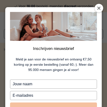
Voor
16:00
besteld, maandag
discreet
verzonden
Wat zoek je?
Inschrijven nieuwsbrief
Home
Rana
Meld je aan voor de nieuwsbrief en ontvang €7,50
korting op je eerste bestelling (vanaf 60,-). Meer dan
95.000 mensen gingen je al voor!
Typ
je
naam
Typ
in
je
e-