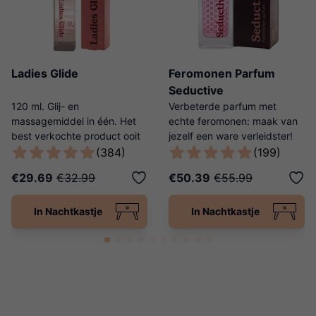
Ladies Glide
Feromonen Parfum
Seductive
120 ml. Glij- en
Verbeterde parfum met
massagemiddel in één. Het
echte feromonen: maak van
best verkochte product ooit
jezelf een ware verleidster!
van Ladies Night!
(384)
(199)
€29.69
€32.99
€50.39
€55.99
In Nachtkastje
In Nachtkastje