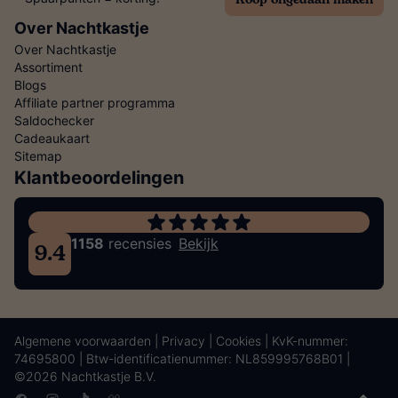
Over Nachtkastje
Over Nachtkastje
Assortiment
Blogs
Affiliate partner programma
Saldochecker
Cadeaukaart
Sitemap
Klantbeoordelingen
1158
recensies
Bekijk
9.4
Algemene voorwaarden
|
Privacy
|
Cookies
| KvK-nummer:
74695800 | Btw-identificatienummer: NL859995768B01 |
©2026 Nachtkastje B.V.