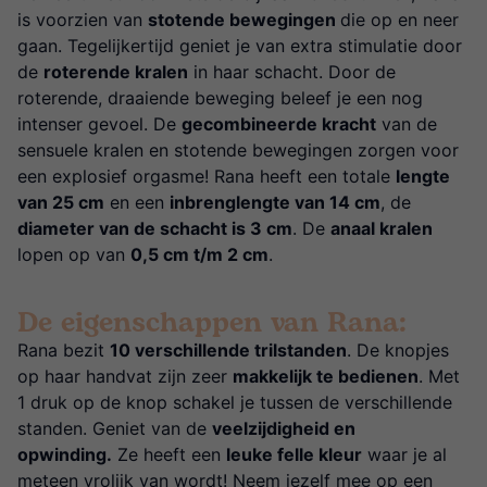
is voorzien van
stotende bewegingen
die op en neer
gaan. Tegelijkertijd geniet je van extra stimulatie door
de
roterende kralen
in haar schacht. Door de
roterende, draaiende beweging beleef je een nog
intenser gevoel. De
gecombineerde kracht
van de
sensuele kralen en stotende bewegingen zorgen voor
een explosief orgasme! Rana heeft een totale
lengte
van 25 cm
en een
inbrenglengte van 14 cm
, de
diameter van de schacht is 3 cm
. De
anaal kralen
lopen op van
0,5 cm t/m 2 cm
.
De eigenschappen van Rana:
Rana bezit
10 verschillende trilstanden
. De knopjes
op haar handvat zijn zeer
makkelijk te bedienen
. Met
1 druk op de knop schakel je tussen de verschillende
standen. Geniet van de
veelzijdigheid en
opwinding.
Ze heeft een
leuke felle kleur
waar je al
meteen vrolijk van wordt! Neem jezelf mee op een