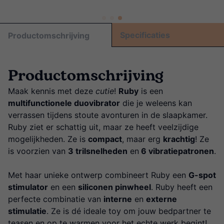
Specificaties
Productomschrijving
Productomschrijving
Maak kennis met deze
cutie
!
Ruby
is een
multifunctionele duovibrator
die je weleens kan
verrassen tijdens stoute avonturen in de slaapkamer.
Ruby ziet er schattig uit, maar ze heeft veelzijdige
mogelijkheden. Ze is
compact
, maar erg
krachtig
! Ze
is voorzien van
3 trilsnelheden
en
6 vibratiepatronen
.
Met haar unieke ontwerp combineert Ruby een
G-spot
stimulator
en een
siliconen pinwheel
. Ruby heeft een
perfecte combinatie van
interne
en
externe
stimulatie
. Ze is dé ideale toy om jouw bedpartner te
teasen en op te warmen voor het echte werk begint!