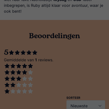
inbegrepen, is Ruby altijd klaar voor avontuur, waar je
ook bent!
Beoordelingen
5
Gemiddelde van
1
reviews.
SORTEER