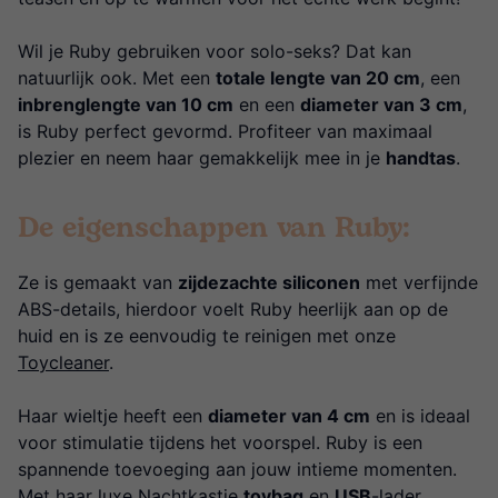
Wil je Ruby gebruiken voor solo-seks? Dat kan
natuurlijk ook. Met een
totale lengte van 20 cm
, een
inbrenglengte van 10 cm
en een
diameter van 3 cm
,
is Ruby perfect gevormd. Profiteer van maximaal
plezier en neem haar gemakkelijk mee in je
handtas
.
De eigenschappen van Ruby:
Ze is gemaakt van
zijdezachte siliconen
met verfijnde
ABS-details, hierdoor voelt Ruby heerlijk aan op de
huid en is ze eenvoudig te reinigen met onze
Toycleaner
.
Haar wieltje heeft een
diameter van 4 cm
en is ideaal
voor stimulatie tijdens het voorspel. Ruby is een
spannende toevoeging aan jouw intieme momenten.
Met haar luxe Nachtkastje
toybag
en
USB
-lader