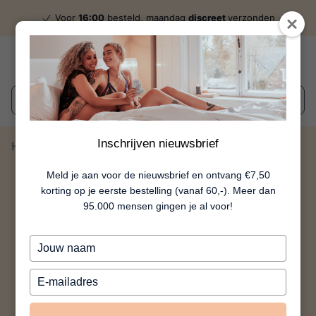
Voor
16:00
besteld, maandag
discreet
verzonden
Wat zoek je?
Inschrijven nieuwsbrief
Home
Ruby
Meld je aan voor de nieuwsbrief en ontvang €7,50
korting op je eerste bestelling (vanaf 60,-). Meer dan
95.000 mensen gingen je al voor!
Typ
je
naam
Typ
in
je
e-