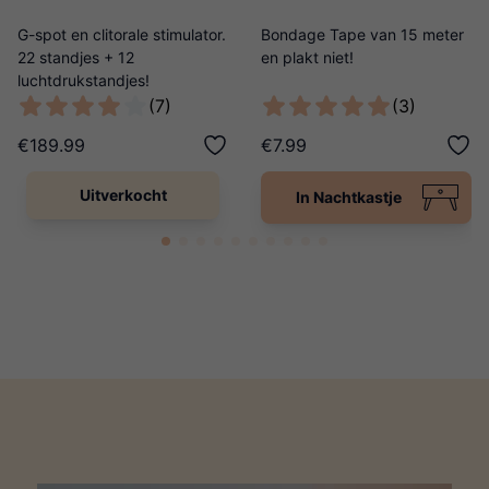
G-spot en clitorale stimulator.
Bondage Tape van 15 meter
22 standjes + 12
en plakt niet!
luchtdrukstandjes!
(7)
(3)
€189.99
€7.99
Uitverkocht
In Nachtkastje