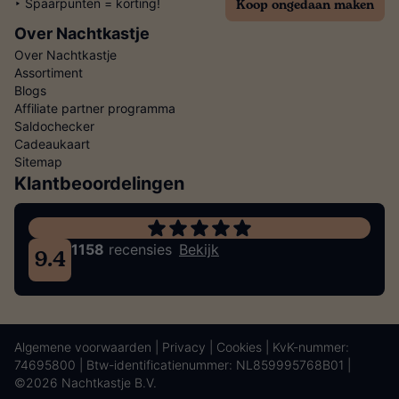
Koop ongedaan maken
‣ Spaarpunten = korting!
Over Nachtkastje
Over Nachtkastje
Assortiment
Blogs
Affiliate partner programma
Saldochecker
Cadeaukaart
Sitemap
Klantbeoordelingen
1158
recensies
Bekijk
9.4
Algemene voorwaarden
|
Privacy
|
Cookies
| KvK-nummer:
74695800 | Btw-identificatienummer: NL859995768B01 |
©2026 Nachtkastje B.V.