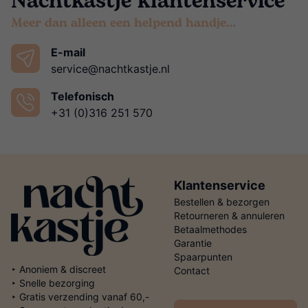
Nachtkastje klantenservice
Meer dan alleen een helpend handje…
E-mail
service@nachtkastje.nl
Telefonisch
+31 (0)316 251 570
Klantenservice
Bestellen & bezorgen
Retourneren & annuleren
Betaalmethodes
Garantie
Spaarpunten
‣ Anoniem & discreet
Contact
‣ Snelle bezorging
‣ Gratis verzending vanaf 60,-