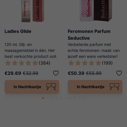
Ladies Glide
Feromonen Parfum
Seductive
120 ml. Glij- en
Verbeterde parfum met
massagemiddel in één. Het
echte feromonen: maak van
best verkochte product ooit
jezelf een ware verleidster!
van Ladies Night!
(384)
(199)
€29.69
€32.99
€50.39
€55.99
In Nachtkastje
In Nachtkastje