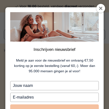
Voor
16:00
besteld, vandaag
discreet
verzonden
Wat zoek je?
Inschrijven nieuwsbrief
Home
Vanessa
Meld je aan voor de nieuwsbrief en ontvang €7,50
korting op je eerste bestelling (vanaf 60,-). Meer dan
95.000 mensen gingen je al voor!
Typ
je
naam
Typ
in
je
e-