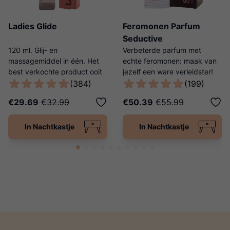
Ladies Glide
Feromonen Parfum
Seductive
120 ml. Glij- en
Verbeterde parfum met
massagemiddel in één. Het
echte feromonen: maak van
best verkochte product ooit
jezelf een ware verleidster!
van Ladies Night!
(384)
(199)
€29.69
€32.99
€50.39
€55.99
In Nachtkastje
In Nachtkastje