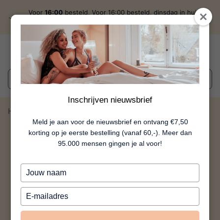
Voor
16:00
besteld, Voor 16:00 besteld, dinsdag in huis
discreet
verzonden
Wat zoek je?
Inschrijven nieuwsbrief
Home
Wine Slow Uvibe
Meld je aan voor de nieuwsbrief en ontvang €7,50
korting op je eerste bestelling (vanaf 60,-). Meer dan
95.000 mensen gingen je al voor!
Typ
je
naam
Typ
in
je
e-