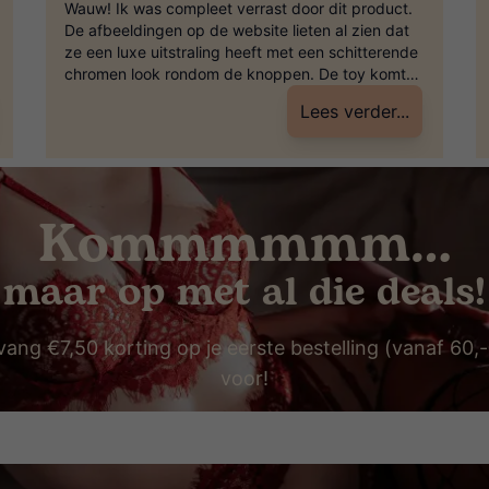
Wauw! Ik was compleet verrast door dit product.
De afbeeldingen op de website lieten al zien dat
ze een luxe uitstraling heeft met een schitterende
chromen look rondom de knoppen. De toy komt
ook in een oplaadbaar doosje dat opnieuw een
Lees verder...
chique uitstraling heeft. Toen de toy eindelijk
arriveerde na mijn bestelling, voelde het materiaal
[…]
Kommmmmm…
maar op met al die deals!
vang €7,50 korting op je eerste bestelling (vanaf 60,
voor!