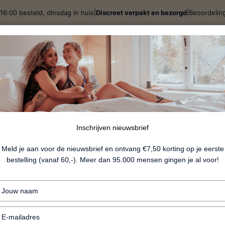
16:00 besteld, dinsdag in huis
|
Discreet verpakt en bezorgd
|
Beoordelin
j
Spellen & Giftsets
BDSM
Lingerie
Fun
Nieu
erend én adv
Inschrijven nieuwsbrief
Meld je aan voor de nieuwsbrief en ontvang €7,50 korting op je eerste
bestelling (vanaf 60,-). Meer dan 95.000 mensen gingen je al voor!
Typ
je
naam
Typ
in
je