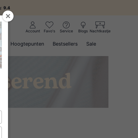
g:
9.4
Account
Favo's
Service
Blogs
Nachtkastje
w
Hoogtepunten
Bestsellers
Sale
iserend