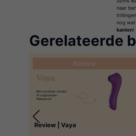
Soms wa
naar ben
trilling
nog wat 
kanten
!
Gerelateerde b
Review | Vaya