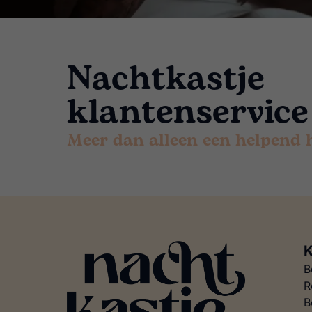
Nachtkastje
klantenservice
Meer dan alleen een helpend
K
B
R
B