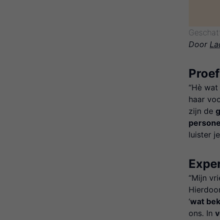
Geschatt
Door
La
Proef
“Hè wat
haar vo
zijn de
g
persone
luister 
Exper
“Mijn vr
Hierdoo
‘
wat be
ons. In
v