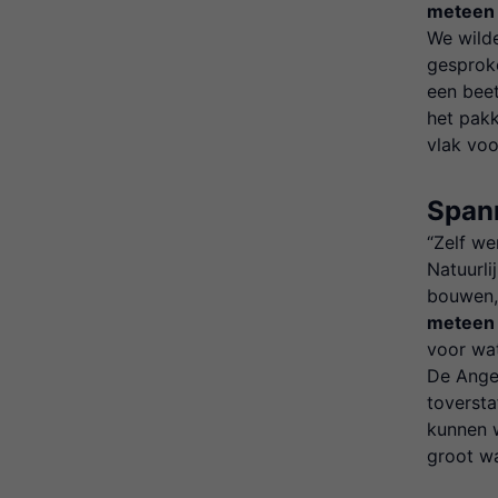
meteen
We wild
gesproke
een bee
het pak
vlak vo
Span
“Zelf we
Natuurli
bouwen,
meteen 
voor wa
De Ange
toversta
kunnen w
groot w