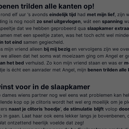
benen trilden alle kanten op!
 rond elf uur ‘s avonds
eindelijk tijd
had
met mijn lief
, zijn
ding is nog nooit
zo snel uitgevlogen
, wát een
spanning
wa
speeltje dat we hebben geprobeerd qua
slaapkamer extraa
samen met een speeltje zaten, was het toch echt wel mind
n tot eind
samen gegiecheld.
s mijn vriend alleen
bij mij bezig
en vervolgens zijn we ov
we alleen dat het soms wat moeizaam ging om Angel er goe
van het bed
verhuisd. Zo kon mijn vriend staan en was er
m
dje is écht een aanrader met Angel, mijn
benen trilden alle
nst voor in de slaapkamer
e dames wiens partner nog wel eens wat problemen kan h
illende kop op je clitoris wordt het wel erg moeilijk om je p
ters
naast je clitoris
‘
hoedje
‘,
de stimulatie
blijft
volop
door
op in gaan. Laat haar ook eens lekker langs je bovenbenen,
Wat ontzettend heerlijk voelde dat zeg!