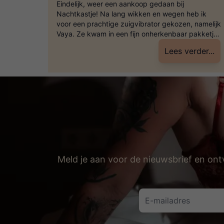
er,
Eindelijk, weer een aankoop gedaan bij
nden!
Nachtkastje! Na lang wikken en wegen heb ik
. Ik
voor een prachtige zuigvibrator gekozen, namelijk
 dit
Vaya. Ze kwam in een fijn onherkenbaar pakketje
 eens
bij mij binnen. Het doosje is voorzien van een label
er...
Lees verder...
ijp me
met ‘breekbaar’ en een discrete afzender. Ideaal!
Het is hierdoor totaal niet herkenbaar dat er een
speeltje […]
Meld je aan voor de nieuwsbrief en ont