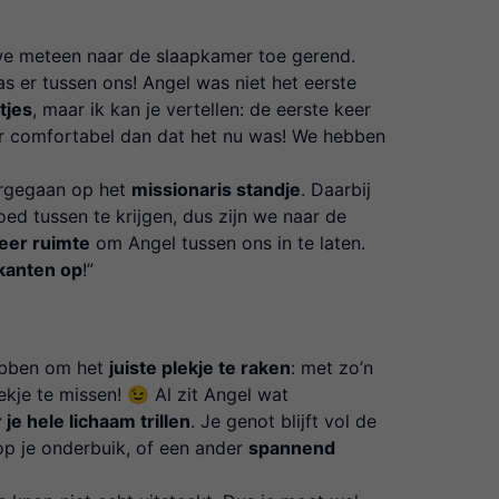
 we meteen naar de slaapkamer toe gerend.
s er tussen ons! Angel was niet het eerste
tjes
, maar ik kan je vertellen: de eerste keer
er comfortabel dan dat het nu was! We hebben
ergegaan op het
missionaris standje
. Daarbij
d tussen te krijgen, dus zijn we naar de
eer ruimte
om Angel tussen ons in te laten.
 kanten op
!”
ebben om het
juiste plekje te raken
: met zo’n
lekje te missen! 😉 Al zit Angel wat
 je hele lichaam trillen
. Je genot blijft vol de
 op je onderbuik, of een ander
spannend