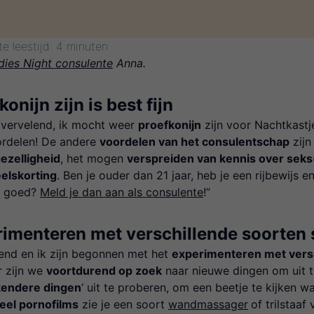
e leestijd: 4 minuten
dies Night consulente
Anna.
konijn zijn is best fijn
 vervelend, ik mocht weer
proefkonijn
zijn voor Nachtkast
ordelen! De andere
voordelen van het consulentschap
zijn
ezelligheid
, het mogen
verspreiden van kennis over seks
elskorting
. Ben je ouder dan 21 jaar, heb je een rijbewijs 
je goed?
Meld je dan aan als consulente
!”
imenteren met verschillende soorten 
iend en ik zijn begonnen met het
experimenteren met versc
r zijn we
voortdurend op zoek
naar nieuwe dingen om uit t
kendere dingen
‘ uit te proberen, om een beetje te kijken 
eel pornofilms
zie je een soort
wandmassager
of trilstaa