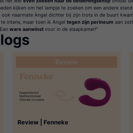
s het wel
even zoeken naar de bedieningsknop
omdat die
eden kijken om het lampje te zoeken om een andere stand 
en ook naarmate Angel dichter bij zijn trots in de buurt kwam
te intens, maar toen ik Angel
tegen zijn perineum
aan zet
 Een
ware aanwinst
voor in de slaapkamer!”
logs
Review | Fenneke