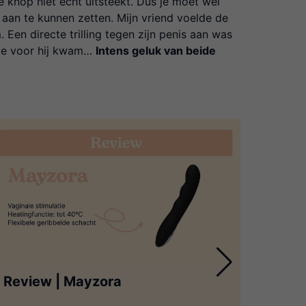
 knop niet echt uitsteekt. Dus je moet wel
aan te kunnen zetten. Mijn vriend voelde de
. Een directe trilling tegen zijn penis aan was
te voor hij kwam…
Intens geluk van beide
Review | Mayzora
Revi