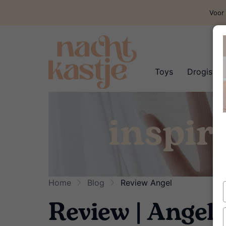
Voor 
Toys
Drogisteri
inspir
Home
Blog
Review Angel
Review | Angel