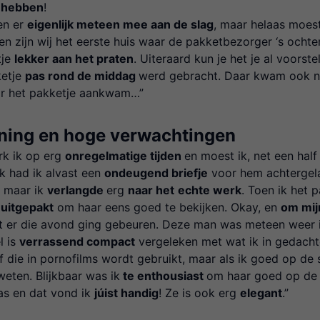
 hebben
!
en er
eigenlijk meteen mee aan de slag
, maar helaas moe
n zijn wij het eerste huis waar de pakketbezorger ‘s ocht
tje
lekker aan het praten
. Uiteraard kun je het je al voorst
ketje
pas rond de middag
werd gebracht. Daar kwam ook nog
or het pakketje aankwam…”
ning en hoge verwachtingen
rk ik op erg
onregelmatige tijden
en moest ik, net een half
jk had ik alvast een
ondeugend briefje
voor hem achtergel
 maar ik
verlangde
erg
naar het
echte werk
. Toen ik het 
uitgepakt
om haar eens goed te bekijken. Okay, en
om mij
t er die avond ging gebeuren. Deze man was meteen weer 
l is
verrassend compact
vergeleken met wat ik in gedacht
f die in pornofilms wordt gebruikt, maar als ik goed op de
eten. Blijkbaar was ik
te enthousiast
om haar goed op de 
as en dat vond ik
júist handig
! Ze is ook erg
elegant
.”