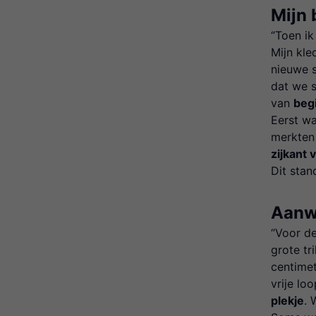
Mijn 
“Toen ik
Mijn kle
nieuwe 
dat we 
van
begi
Eerst wa
merkten 
zijkant 
Dit stan
Aanwi
“Voor d
grote tr
centime
vrije lo
plekje
. 