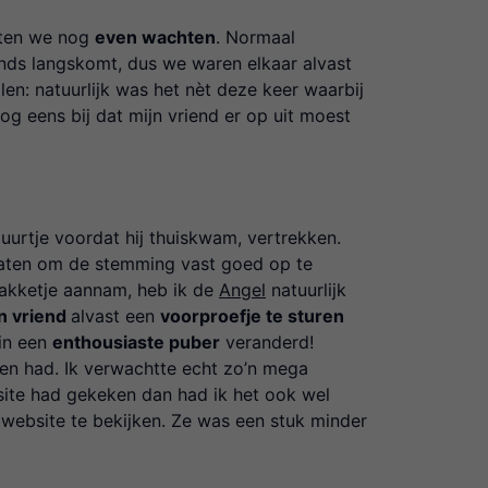
sten we nog
even wachten
. Normaal
ends langskomt, dus we waren elkaar alvast
ellen: natuurlijk was het nèt deze keer waarbij
 eens bij dat mijn vriend er op uit moest
 uurtje voordat hij thuiskwam, vertrekken.
aten om de stemming vast goed op te
pakketje aannam, heb ik de
Angel
natuurlijk
n vriend
alvast een
voorproefje te sturen
in een
enthousiaste puber
veranderd!
en had. Ik verwachtte echt zo’n mega
 site had gekeken dan had ik het ook wel
website te bekijken. Ze was een stuk minder