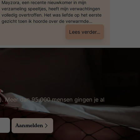
Mayzora, een recente nieuwkomer in mijn
Wat een
verzameling speeltjes, heeft mijn verwachtingen
roze go
volledig overtroffen. Het was liefde op het eerste
erg pre
gezicht toen ik hoorde over de verwarmde
lijkt d
functie, een kenmerk dat direct mijn aandacht
een ze
Lees verder...
trok en mijn nieuwsgierigheid wekte. Na mijn
magnol
eerste ervaring met haar, was ik meteen verkocht.
makkeli
Ze behoort nu zonder twijfel tot de […]
-). Meer dan 95.000 mensen gingen je al
Aanmelden