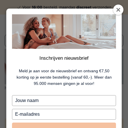
Voor
16:00
besteld, maandag
discreet
verzonden
Wat zoek je?
Inschrijven nieuwsbrief
inspirerend én adviserend
Meld je aan voor de nieuwsbrief en ontvang €7,50
korting op je eerste bestelling (vanaf 60,-). Meer dan
95.000 mensen gingen je al voor!
Home
Blog
Review Glory
Review | Glory
Typ
je
naam
Typ
in
je
e-