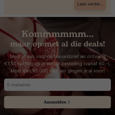
voorzien van een label met ‘breekbaar’ en een discrete
Lees verder...
afzender. Ideaal! Het is hierdoor totaal niet herkenbaar
dat er een speeltje […]
Kommmmmm…
maar op met al die deals!
Meld je aan voor de nieuwsbrief en ontvang
€7,50 korting op je eerste bestelling (vanaf 60,-).
Meer dan 95.000 mensen gingen je al voor!
Aanmelden