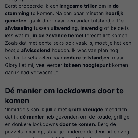
Eerst probeerde ik een
langzame triller
om
in de
stemming
te komen. Na een paar minuten
heerlijk
genieten
, ga ik door naar een ander trilstandje. De
afwisseling
tussen
uitwending
,
inwendig
of beide is
iets wat mij
in de zevende hemel
terecht liet komen.
Zoals dat met echte seks ook vaak is, moet je het een
beetje
afwisselend
houden. Ik was van plan nog
verder te schakelen naar
andere trilstandjes
, maar
Glory liet mij veel eerder
tot een hoogtepunt
komen
dan ik had verwacht…”
Dé manier om lockdowns door te
komen
“Inmiddels kan ik jullie met
grote vreugde
meedelen
dat ik
dé manier
heb gevonden om de koude, grillige
en donkere lockdowns
door te komen
. Berg de
puzzels maar op, stuur je kinderen de deur uit en zeg