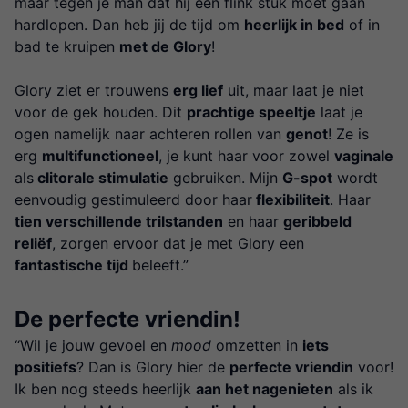
maar tegen je man dat hij een flink stuk moet gaan
hardlopen. Dan heb jij de tijd om
heerlijk in bed
of in
bad te kruipen
met de Glory
!
Glory ziet er trouwens
erg lief
uit, maar laat je niet
voor de gek houden. Dit
prachtige speeltje
laat je
ogen namelijk naar achteren rollen van
genot
! Ze is
erg
multifunctioneel
, je kunt haar voor zowel
vaginale
als
clitorale stimulatie
gebruiken. Mijn
G-spot
wordt
eenvoudig gestimuleerd door haar
flexibiliteit
. Haar
tien verschillende trilstanden
en haar
geribbeld
reliëf
, zorgen ervoor dat je met Glory een
fantastische tijd
beleeft.”
De perfecte vriendin!
“Wil je jouw gevoel en
mood
omzetten in
iets
positiefs
? Dan is Glory hier de
perfecte vriendin
voor!
Ik ben nog steeds heerlijk
aan het nagenieten
als ik