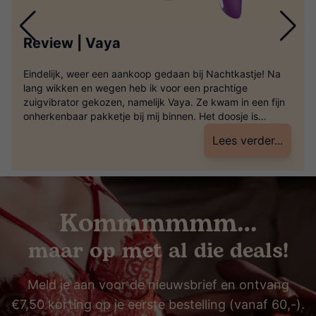
Review | Vaya
Eindelijk, weer een aankoop gedaan bij Nachtkastje! Na
lang wikken en wegen heb ik voor een prachtige
zuigvibrator gekozen, namelijk Vaya. Ze kwam in een fijn
onherkenbaar pakketje bij mij binnen. Het doosje is
voorzien van een label met ‘breekbaar’ en een discrete
Lees verder...
afzender. Ideaal! Het is hierdoor totaal niet herkenbaar
dat er een speeltje […]
Kommmmmm…
maar op met al die deals!
Meld je aan voor de nieuwsbrief en ontvang
€7,50 korting op je eerste bestelling (vanaf 60,-).