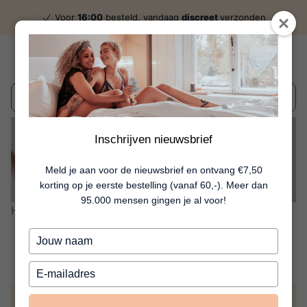
Voor
16:00
besteld, vandaag
discreet
verzonden
Wat zoek je?
Inschrijven nieuwsbrief
inspirerend én adviserend
Meld je aan voor de nieuwsbrief en ontvang €7,50
korting op je eerste bestelling (vanaf 60,-). Meer dan
95.000 mensen gingen je al voor!
Home
Blog
Review Inaya
Review | Inaya
Typ
je
naam
Typ
in
je
e-