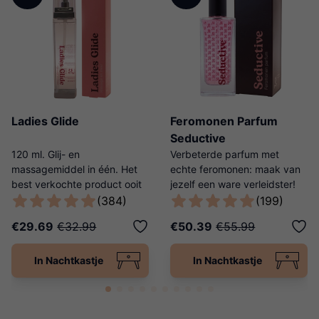
Ladies Glide
Feromonen Parfum
Seductive
120 ml. Glij- en
Verbeterde parfum met
massagemiddel in één. Het
echte feromonen: maak van
best verkochte product ooit
jezelf een ware verleidster!
van Ladies Night!
(384)
(199)
€29.69
€32.99
€50.39
€55.99
In Nachtkastje
In Nachtkastje