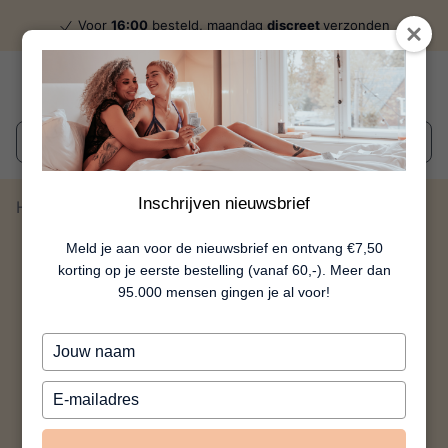
Voor
16:00
besteld, maandag
discreet
verzonden
Wat zoek je?
Inschrijven nieuwsbrief
Home
Nightfall Beau
Meld je aan voor de nieuwsbrief en ontvang €7,50
korting op je eerste bestelling (vanaf 60,-). Meer dan
95.000 mensen gingen je al voor!
Typ
je
naam
Typ
in
je
e-