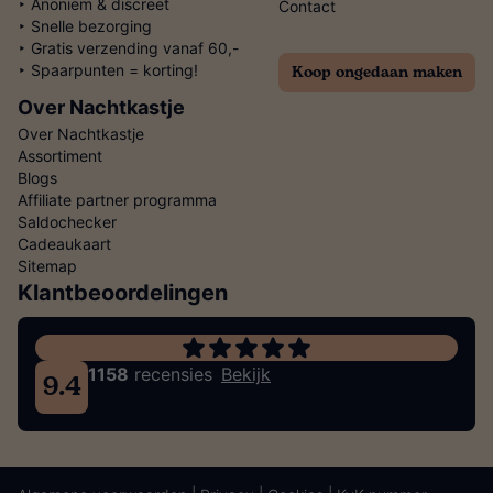
‣ Anoniem & discreet
Contact
‣ Snelle bezorging
‣ Gratis verzending vanaf 60,-
Koop ongedaan maken
‣ Spaarpunten = korting!
Over Nachtkastje
Over Nachtkastje
Assortiment
Blogs
Affiliate partner programma
Saldochecker
Cadeaukaart
Sitemap
Klantbeoordelingen
1158
recensies
Bekijk
9.4