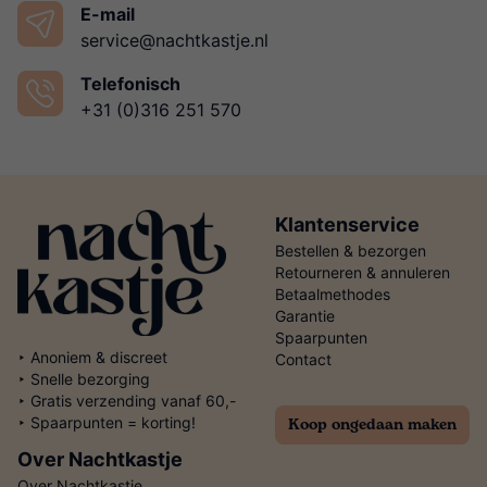
E-mail
service@nachtkastje.nl
Telefonisch
+31 (0)316 251 570
Klantenservice
Bestellen & bezorgen
Retourneren & annuleren
Betaalmethodes
Garantie
Spaarpunten
‣ Anoniem & discreet
Contact
‣ Snelle bezorging
‣ Gratis verzending vanaf 60,-
Koop ongedaan maken
‣ Spaarpunten = korting!
Over Nachtkastje
Over Nachtkastje