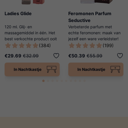
Ladies Glide
Feromonen Parfum
Seductive
120 ml. Glij- en
Verbeterde parfum met
massagemiddel in één. Het
echte feromonen: maak van
best verkochte product ooit
jezelf een ware verleidster!
van Ladies Night!
(384)
(199)
€29.69
€32.99
€50.39
€55.99
In Nachtkastje
In Nachtkastje