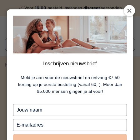
Voor
16:00
besteld, maandag
discreet
verzonden
Wat zoek je?
Inschrijven nieuwsbrief
Home
Bodyfoam Seductive
Meld je aan voor de nieuwsbrief en ontvang €7,50
korting op je eerste bestelling (vanaf 60,-). Meer dan
95.000 mensen gingen je al voor!
Typ
je
naam
Typ
in
je
e-