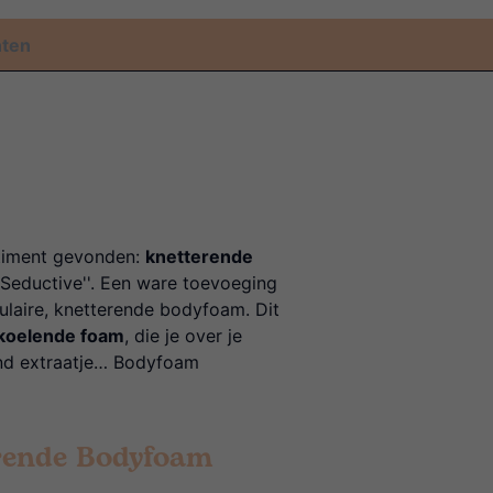
nten
timent gevonden:
knetterende
Seductive''. Een ware toevoeging
ulaire, knetterende bodyfoam. Dit
rkoelende foam
, die je over je
end extraatje… Bodyfoam
rende Bodyfoam