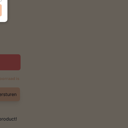
oorraad is
ersturen
product!