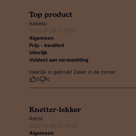
Top product
Isabeau
2023-01-28 13:01:57
Algemeen
Prijs - kwaliteit
Uiterlijk
Voldoet aan verwachting
Heerlijk in gebruik! Zeker in de zomer
0
0
Knetter-lekker
Astrid
2022-10-04 20:44:34
Algemeen