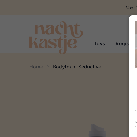
Voor 
Toys
Drogisteri
Home
Bodyfoam Seductive