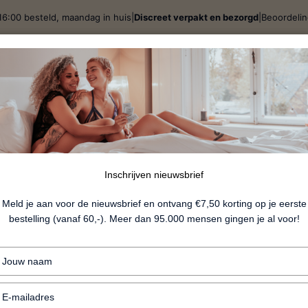
16:00 besteld, maandag in huis
|
Discreet verpakt en bezorgd
|
Beoordeli
j
Spellen & Giftsets
BDSM
Lingerie
Fun
Nieu
Bodyfoam 
Inschrijven nieuwsbrief
Meld je aan voor de nieuwsbrief en ontvang €7,50 korting op je eerste
bestelling (vanaf 60,-). Meer dan 95.000 mensen gingen je al voor!
€22.99
Typ
+ Seductive geur
je
naam
+ Knettert
Typ
in
je