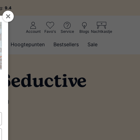
ng:
9.4
Account
Favo's
Service
Blogs
Nachtkastje
w
Hoogtepunten
Bestsellers
Sale
Seductive
(24)