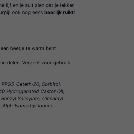
lijf en je zult zien dat je lekker
uurpijl ook nog eens
heerlijk ruikt
!
r een beetje te warm bent
me delen! Vergeet voor gebruik
, PPG5-Ceteth-20, Sorbitol,
40 Hydrogenated Castor Oil,
 Benzyl Salicylate, Cinnamyl
l, Alph-Isomethyl Ionone