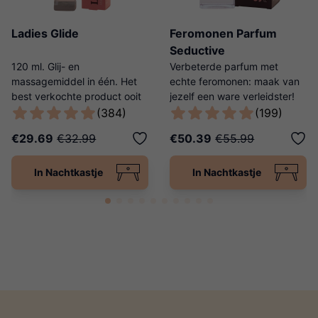
Ladies Glide
Feromonen Parfum
Seductive
120 ml. Glij- en
Verbeterde parfum met
massagemiddel in één. Het
echte feromonen: maak van
best verkochte product ooit
jezelf een ware verleidster!
van Ladies Night!
(384)
(199)
€29.69
€32.99
€50.39
€55.99
In Nachtkastje
In Nachtkastje