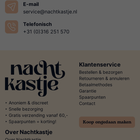
E-mail
service@nachtkastje.nl
Telefonisch
+31 (0)316 251 570
Klantenservice
Bestellen & bezorgen
Retourneren & annuleren
Betaalmethodes
Garantie
Spaarpunten
‣ Anoniem & discreet
Contact
‣ Snelle bezorging
‣ Gratis verzending vanaf 60,-
Koop ongedaan maken
‣ Spaarpunten = korting!
Over Nachtkastje
Over Nachtkastje