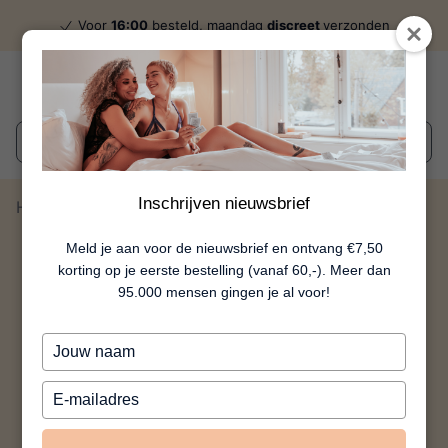
Voor
16:00
besteld, maandag
discreet
verzonden
Wat zoek je?
Inschrijven nieuwsbrief
Home
Bodyfoam Seductive
Meld je aan voor de nieuwsbrief en ontvang €7,50
korting op je eerste bestelling (vanaf 60,-). Meer dan
95.000 mensen gingen je al voor!
Typ
je
naam
Typ
in
je
e-